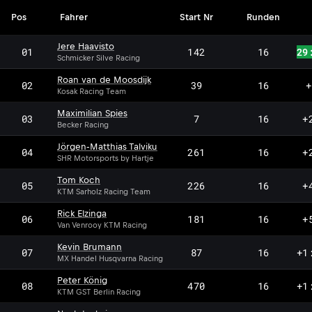
Pos
Fahrer
Start Nr
Runden
Jere Haavisto
01
142
16
29
Schmicker Silve Racing
Roan van de Moosdijk
02
39
16
+
Kosak Racing Team
Maximilian Spies
03
7
16
+
Becker Racing
Jörgen‐Matthias Talviku
04
261
16
+
SHR Motorsports by Hartje
Tom Koch
05
226
16
+
KTM Sarholz Racing Team
Rick Elzinga
06
181
16
+
Van Venrooy KTM Racing
Kevin Brumann
07
87
16
+1
MX Handel Husqvarna Racing
Peter König
08
470
16
+1
KTM GST Berlin Racing