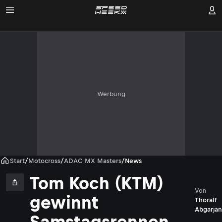
Werbung
Start
/
Motocross
/
ADAC MX Masters
/
News
Tom Koch (KTM)
Von
gewinnt
Thoralf
Abgarjan
Samstagsrennen