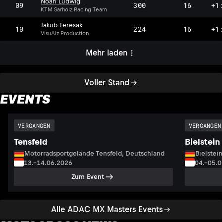
Noah Ludwig
09
300
16
+1
KTM Sarholz Racing Team
Jakub Teresak
10
224
16
+1
VisuAlz Production
Mehr laden
Voller Stand
EVENTS
VERGANGEN
VERGANGEN
Tensfeld
Bielstein
Motorradsportgelände Tensfeld, Deutschland
Bielstei
13.–14.06.2026
04.–05.
Zum Event
Alle ADAC MX Masters Events