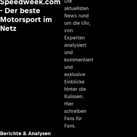
Speedweek.com
Die
aktuellsten
- Der beste
News rund
Motorsport im
um die Uhr,
Netz
von
Experten
analysiert
und
kommentiert
und
exklusive
Einblicke
hinter die
Kulissen.
Hier
schreiben
Fans für
Fans.
Berichte & Analysen