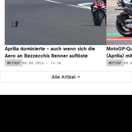
Aprilia dominierte – auch wenn sich die
MotoGP-Qua
Aero an Bezzecchis Renner auflöste
(Aprilia) m
08.08.2026 - 14:54
08.
MOTOGP
MOTOGP
Alle Artikel