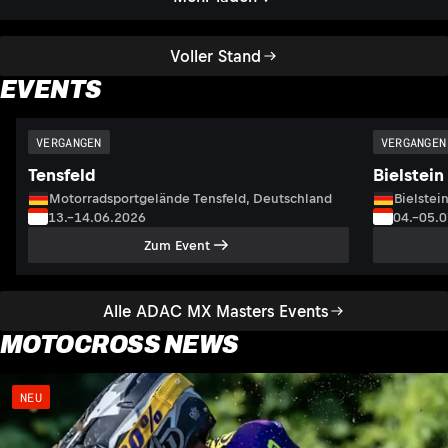
Voller Stand
EVENTS
VERGANGEN
VERGANGEN
Tensfeld
Bielstein
Motorradsportgelände Tensfeld, Deutschland
Bielstei
13.–14.06.2026
04.–05.
Zum Event
Alle ADAC MX Masters Events
MOTOCROSS NEWS
NEU