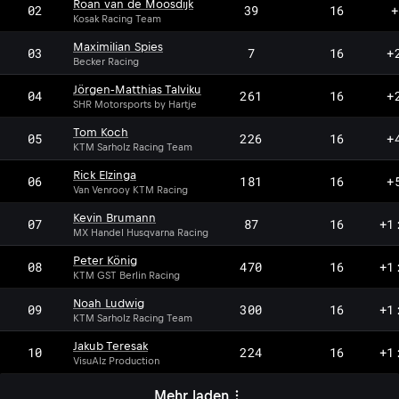
Roan van de Moosdijk
02
39
16
+
Kosak Racing Team
Maximilian Spies
03
7
16
+
Becker Racing
Jörgen‐Matthias Talviku
04
261
16
+
SHR Motorsports by Hartje
Tom Koch
05
226
16
+
KTM Sarholz Racing Team
Rick Elzinga
06
181
16
+
Van Venrooy KTM Racing
Kevin Brumann
07
87
16
+1
MX Handel Husqvarna Racing
Peter König
08
470
16
+1
KTM GST Berlin Racing
Noah Ludwig
09
300
16
+1
KTM Sarholz Racing Team
Jakub Teresak
10
224
16
+1
VisuAlz Production
Mehr laden