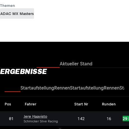
Themen
ADAC MX Masters
Ergebnisse
Aktueller Stand
ERGEBNISSE
Rennen
Startaufstellung
Rennen
Startaufstellung
Rennen
Star
Pos
Fahrer
Start Nr
Runden
Jere Haavisto
01
142
16
29
Schmicker Silve Racing