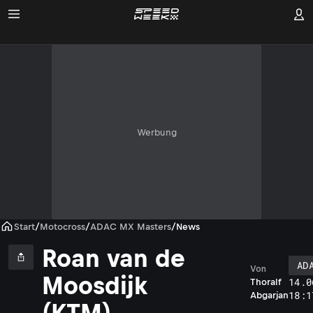
Werbung
Start
/
Motocross
/
ADAC MX Masters
/
News
Roan van de
AD
Von
Moosdijk
14.0
Thoralf
18:1
Abgarjan
(KTM)