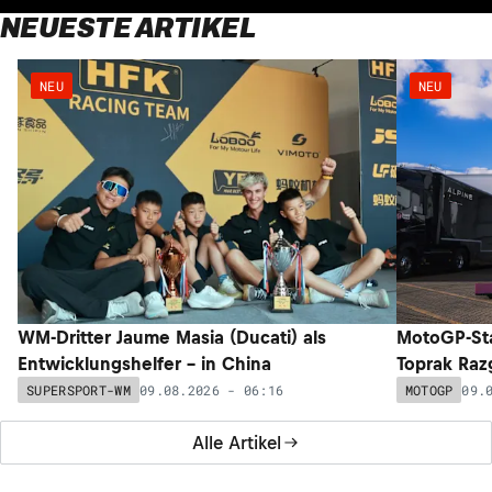
NEUESTE ARTIKEL
NEU
NEU
WM-Dritter Jaume Masia (Ducati) als
MotoGP-Sta
Entwicklungshelfer – in China
Toprak Razg
09.08.2026 - 06:16
09.
SUPERSPORT-WM
MOTOGP
Alle Artikel