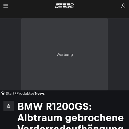
Werbung
Start
/
Produkte
/
News
BMW R1200GS:
Albtraum gebrochene
Vorderradaufhängung