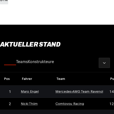
AKTUELLER STAND
2026
Fahrer
Teams
Konstrukteure
Pos
Fahrer
Team
Pu
1
14
Maro Engel
Mercedes-AMG Team Ravenol
2
12
Nicki Thiim
Comtoyou Racing