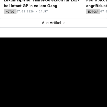
bei Intact GP in vollem Gang
angriffslus
07.08.2026 - 21:57
07.
MOTO2
MOTOGP
Alle Artikel