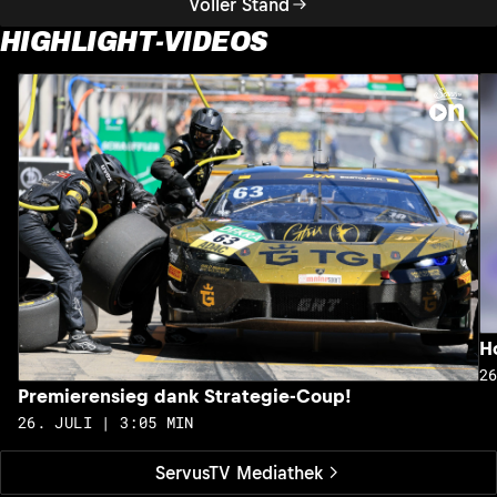
Voller Stand
HIGHLIGHT-VIDEOS
H
2
Premierensieg dank Strategie-Coup!
26. JULI | 3:05 MIN
ServusTV Mediathek