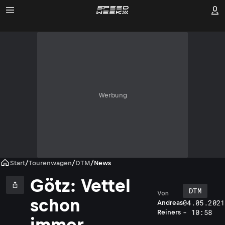
Werbung
Start
/
Tourenwagen
/
DTM
/
News
Götz: Vettel
DTM
Von
schon
04.05.2021
Andreas
- 10:58
Reiners
immer