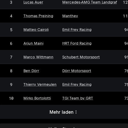
3
12
Lucas Auer
Mercedes-AMG Team Landgraf
4
11
Thomas Preining
Manthey
5
9
Matteo Cairoli
Emil Frey Racing
6
9
Arjun Maini
HRT Ford Racing
7
9
Marco Wittmann
Schubert Motorsport
DM
8
7
Ben Dörr
Dörr Motorsport
9
7
Thierry Vermeulen
Emil Frey Racing
10
7
Mirko Bortolotti
TGI Team by GRT
Mehr laden