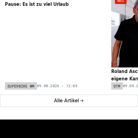
NEU
NEU
Axel Bassani (Bimota) kritisiert lange SBK-
Roland Asc
Pause: Es ist zu viel Urlaub
eigene Kar
09.08.2026 - 12:09
09.08.
SUPERBIKE WM
DTM
Alle Artikel