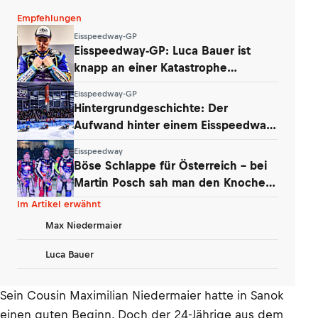
Empfehlungen
Eisspeedway-GP
Eisspeedway-GP: Luca Bauer ist
knapp an einer Katastrophe
vorbeigeschrammt
Eisspeedway-GP
Hintergrundgeschichte: Der
Aufwand hinter einem Eisspeedway-
WM-Finale
Eisspeedway
Böse Schlappe für Österreich – bei
Martin Posch sah man den Knochen
im Bein
Im Artikel erwähnt
Max Niedermaier
Luca Bauer
Sein Cousin Maximilian Niedermaier hatte in Sanok
einen guten Beginn. Doch der 24-Jährige aus dem