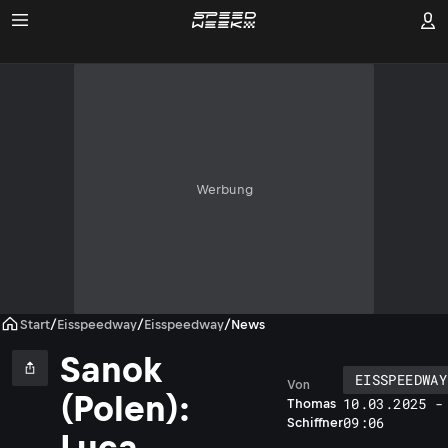
Werbung
Start
/
Eisspeedway
/
Eisspeedway
/
News
Sanok
EISSPEEDWAY
Von
(Polen):
10.03.2025 -
Thomas
09:06
Schiffner
Luca