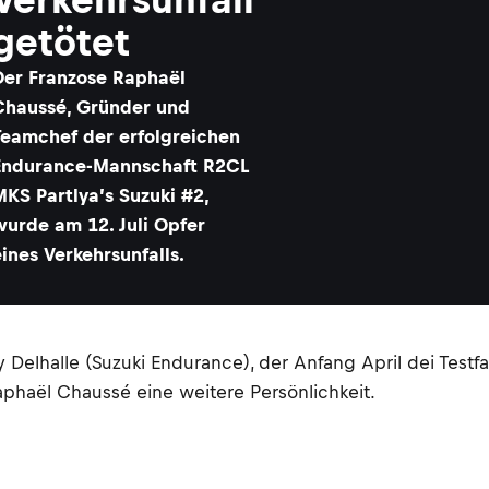
getötet
Der Franzose Raphaël
Chaussé, Gründer und
Teamchef der erfolgreichen
Endurance-Mannschaft R2CL
MKS Partlya’s Suzuki #2,
wurde am 12. Juli Opfer
eines Verkehrsunfalls.
lhalle (Suzuki Endurance), der Anfang April dei Testfa
aphaël Chaussé eine weitere Persönlichkeit.