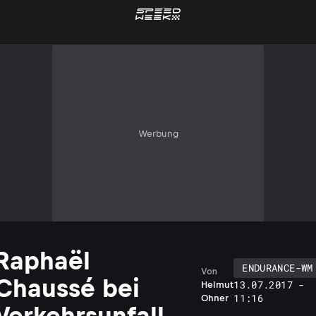
Werbung
Raphaël
ENDURANCE-WM
Von
Chaussé bei
13.07.2017 -
Helmut
11:16
Ohner
Verkehrsunfall