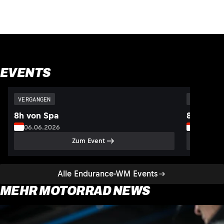
EVENTS
VERGANGEN
VERGANGEN
8h von Spa
8h von S
06.06.2026
05.07.2
Zum Event
Alle Endurance-WM Events
MEHR MOTORRAD NEWS