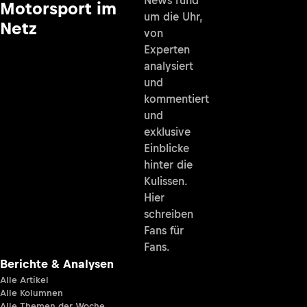
News rund
Motorsport im
um die Uhr,
Netz
von
Experten
analysiert
und
kommentiert
und
exklusive
Einblicke
hinter die
Kulissen.
Hier
schreiben
Fans für
Fans.
Berichte & Analysen
Alle Artikel
Alle Kolumnen
Alle Themen der Woche