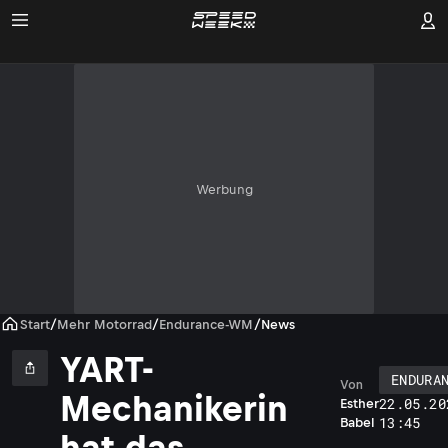
Werbung
Start
/
Mehr Motorrad
/
Endurance-WM
/
News
YART-
ENDURA
Von
Mechanikerin
22.05.20
Esther
13:45
Babel
hat das