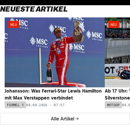
NEUESTE ARTIKEL
NEU
NEU
Johansson: Was Ferrari-Star Lewis Hamilton
Ab 17 Uhr:
mit Max Verstappen verbindet
Silverstone
08.08.2026 - 07:57
08.
FORMEL 1
MOTOGP
Alle Artikel