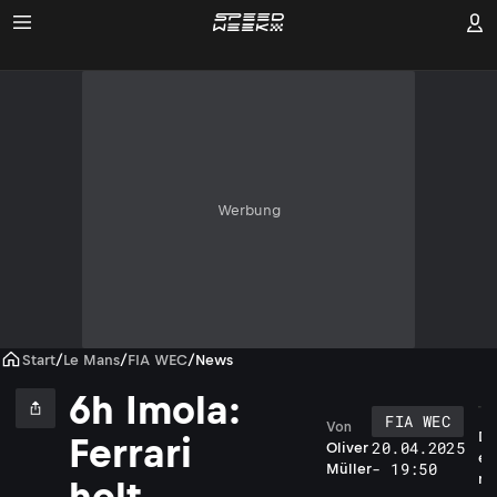
Werbung
Start
/
Le Mans
/
FIA WEC
/
News
6h Imola:
FIA WEC
Von
D
Ferrari
20.04.2025
Oliver
e
- 19:50
Müller
r
holt