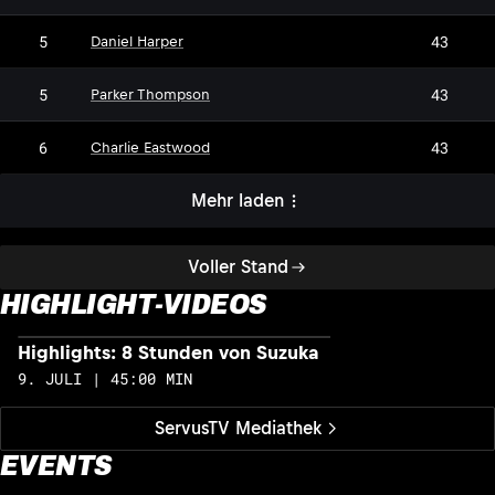
5
43
Daniel Harper
5
43
Parker Thompson
6
43
Charlie Eastwood
Mehr laden
Voller Stand
HIGHLIGHT-VIDEOS
Highlights: 8 Stunden von Suzuka
H
9. JULI | 45:00 MIN
1
ServusTV Mediathek
EVENTS