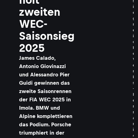
s
i
zweiten
e
g
WEC-
r
e
Saisonsieg
i
c
2025
h
e
James Calado,
W
e
Antonio Giovinazzi
r
und Alessandro Pier
k
Guidi gewinnen das
s
-
zweite Saisonrennen
F
der FIA WEC 2025 in
e
r
Imola. BMW und
r
Alpine komplettieren
a
r
das Podium. Porsche
i
triumphiert in der
4