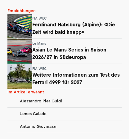
Empfehlungen
FIA WEC
Ferdinand Habsburg (Alpine): «Die
Zeit wird bald knapp»
Le Mans
Asian Le Mans Series in Saison
2026/27 in Südeuropa
FIA WEC
Weitere Informationen zum Test des
Ferrari 499P für 2027
Im Artikel erwähnt
Alessandro Pier Guidi
James Calado
Antonio Giovinazzi