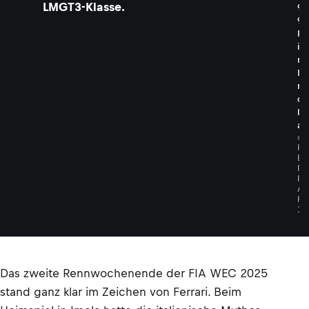
LMGT3-Klasse.
9
9
P
i
n
I
m
o
l
a
©
F
E
R
R
A
R
I
Das zweite Rennwochenende der FIA WEC 2025
stand ganz klar im Zeichen von Ferrari. Beim