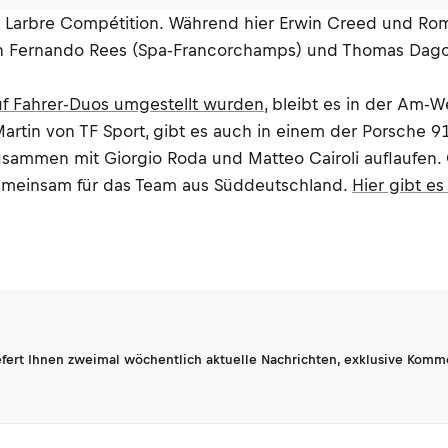
on Larbre Compétition. Während hier Erwin Creed und Rom
ch Fernando Rees (Spa-Francorchamps) und Thomas Dagon
uf Fahrer-Duos umgestellt wurden
, bleibt es in der Am-
rtin von TF Sport, gibt es auch in einem der Porsche 
zusammen mit Giorgio Roda und Matteo Cairoli auflaufen
S gemeinsam für das Team aus Süddeutschland.
Hier gibt e
fert Ihnen zweimal wöchentlich aktuelle Nachrichten, exklusive Komm