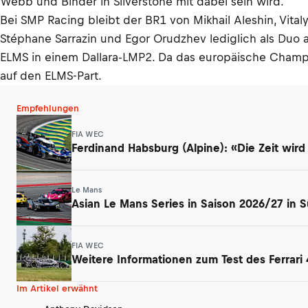
Webb und Binder in Silverstone mit dabei sein wird.
Bei SMP Racing bleibt der BR1 von Mikhail Aleshin, Vit
Stéphane Sarrazin und Egor Orudzhev lediglich als Duo a
ELMS in einem Dallara-LMP2. Da das europäische Champi
auf den ELMS-Part.
Empfehlungen
FIA WEC
Ferdinand Habsburg (Alpine): «Die Zeit wird
Le Mans
Asian Le Mans Series in Saison 2026/27 in 
FIA WEC
Weitere Informationen zum Test des Ferrari 
Im Artikel erwähnt