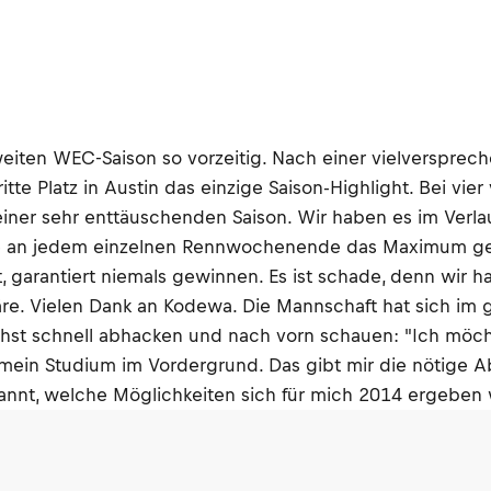
zweiten WEC-Saison so vorzeitig. Nach einer vielverspr
itte Platz in Austin das einzige Saison-Highlight. Bei vi
einer sehr enttäuschenden Saison. Wir haben es im Verla
e an jedem einzelnen Rennwochenende das Maximum geg
et, garantiert niemals gewinnen. Es ist schade, denn wir
re. Vielen Dank an Kodewa. Die Mannschaft hat sich im g
chst schnell abhacken und nach vorn schauen: "Ich möcht
mein Studium im Vordergrund. Das gibt mir die nötige 
pannt, welche Möglichkeiten sich für mich 2014 ergeben