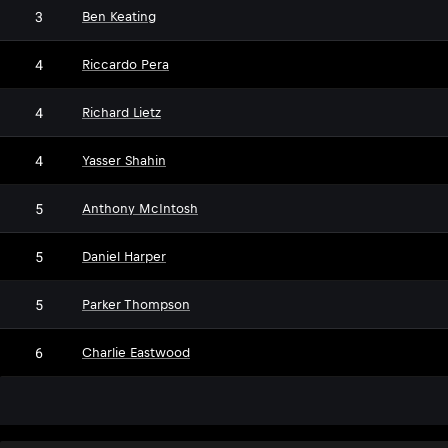
3
Ben Keating
4
Riccardo Pera
4
Richard Lietz
4
Yasser Shahin
5
Anthony McIntosh
5
Daniel Harper
5
Parker Thompson
6
Charlie Eastwood