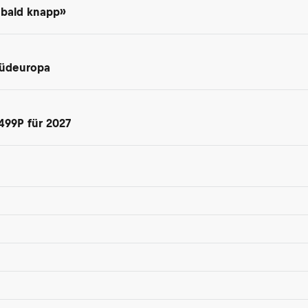
 bald knapp»
Südeuropa
499P für 2027