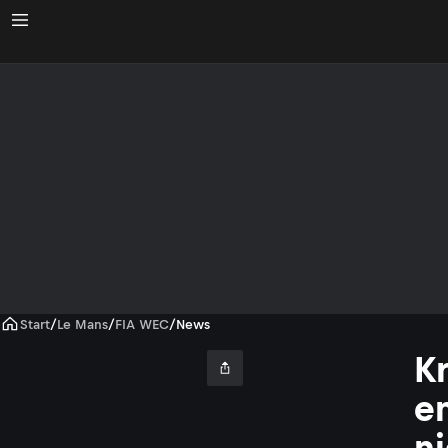
Start
/
Le Mans
/
FIA WEC
/
News
K
e
ni