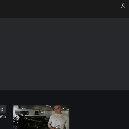
EC
013