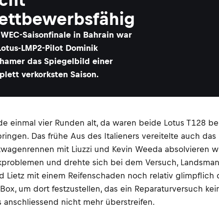
ettbewerbsfähig
 WEC-Saisonfinale in Bahrain war
Lotus-LMP2-Pilot Dominik
hamer das Spiegelbild einer
lett verkorksten Saison.
 einmal vier Runden alt, da waren beide Lotus T128 ber
ringen. Das frühe Aus des Italieners vereitelte auch da
rtwagenrennen mit Liuzzi und Kevin Weeda absolvieren wo
ikproblemen und drehte sich bei dem Versuch, Landsmann
 Lietz mit einem Reifenschaden noch relativ glimpflich
ox, um dort festzustellen, das ein Reparaturversuch ke
 anschliessend nicht mehr überstreifen.