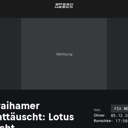
Werbung
raihamer
FIA W
Von
nttäuscht: Lotus
03.12.2
Oliver
- 17:50
Runschke
cht