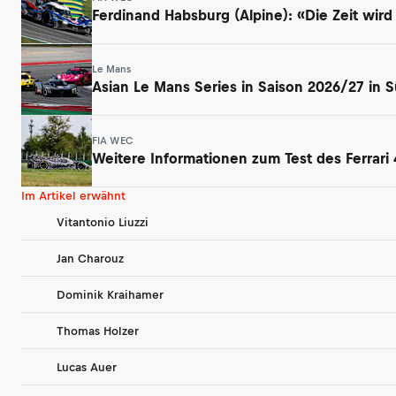
Ferdinand Habsburg (Alpine): «Die Zeit wird
Le Mans
Asian Le Mans Series in Saison 2026/27 in 
FIA WEC
Weitere Informationen zum Test des Ferrari 
Im Artikel erwähnt
Vitantonio Liuzzi
Jan Charouz
Dominik Kraihamer
Thomas Holzer
Lucas Auer