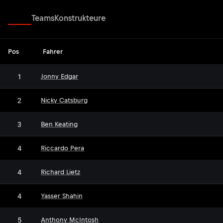
Fahrer
Teams
Konstrukteure
Pos
Fahrer
1
Jonny Edgar
2
Nicky Catsburg
3
Ben Keating
4
Riccardo Pera
4
Richard Lietz
4
Yasser Shahin
5
Anthony McIntosh