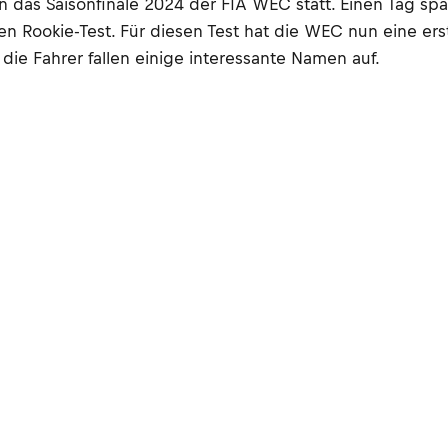
 das Saisonfinale 2024 der FIA WEC statt. Einen Tag spä
ookie-Test. Für diesen Test hat die WEC nun eine erste 
die Fahrer fallen einige interessante Namen auf.