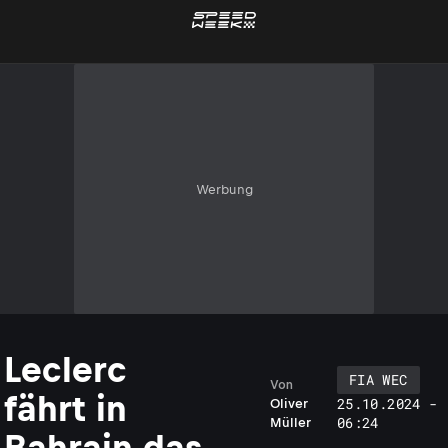
Werbung
Leclerc
FIA WEC
Von
fährt in
25.10.2024 -
Oliver
06:24
Müller
Bahrain das