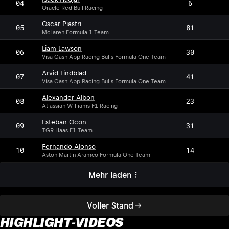
04
6
Oracle Red Bull Racing
Oscar Piastri
05
81
McLaren Formula 1 Team
Liam Lawson
06
30
Visa Cash App Racing Bulls Formula One Team
Arvid Lindblad
07
41
Visa Cash App Racing Bulls Formula One Team
Alexander Albon
08
23
Atlassian Williams F1 Racing
Esteban Ocon
09
31
TGR Haas F1 Team
Fernando Alonso
10
14
Aston Martin Aramco Formula One Team
Mehr laden
Voller Stand
HIGHLIGHT-VIDEOS