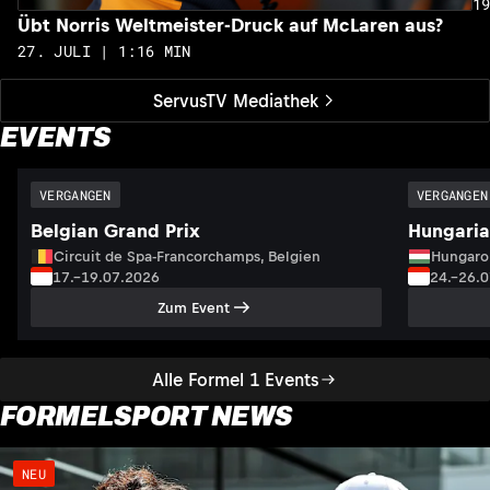
1
Übt Norris Weltmeister-Druck auf McLaren aus?
27. JULI | 1:16 MIN
ServusTV Mediathek
EVENTS
VERGANGEN
VERGANGEN
Belgian Grand Prix
Hungaria
Circuit de Spa-Francorchamps, Belgien
Hungaro
17.–19.07.2026
24.–26.
Zum Event
Alle Formel 1 Events
FORMELSPORT NEWS
NEU