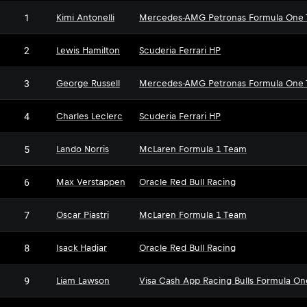
1
Kimi Antonelli
Mercedes-AMG Petronas Formula One
2
Lewis Hamilton
Scuderia Ferrari HP
3
George Russell
Mercedes-AMG Petronas Formula One
4
Charles Leclerc
Scuderia Ferrari HP
5
Lando Norris
McLaren Formula 1 Team
6
Max Verstappen
Oracle Red Bull Racing
7
Oscar Piastri
McLaren Formula 1 Team
8
Isack Hadjar
Oracle Red Bull Racing
9
Liam Lawson
Visa Cash App Racing Bulls Formula O