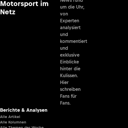
Motorsport im
um die Uhr,
Netz
von
Experten
analysiert
und
kommentiert
und
exklusive
Einblicke
hinter die
Kulissen.
Hier
schreiben
Fans für
Fans.
Berichte & Analysen
Alle Artikel
Alle Kolumnen
Alle Themen der Woche