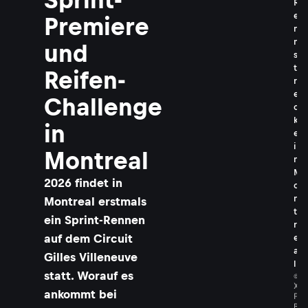
R
e
Premiere
n
n
und
s
t
Reifen-
r
e
Challenge
c
k
in
e
i
Montreal
n
M
2026 findet in
o
n
Montreal erstmals
t
ein Sprint-Rennen
r
auf dem Circuit
e
a
Gilles Villeneuve
l
statt. Worauf es
©
X
ankommt bei
P
B