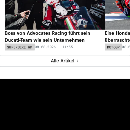
Boss von Advocates Racing führt sein
Eine Honda
Ducati-Team wie sein Unternehmen
überrascht
08.08.2026 - 11:55
08.
SUPERBIKE WM
MOTOGP
Alle Artikel