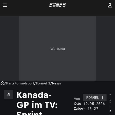
Werbung
Start
/
Formelsport
/
Formel 1
/
News
Kanada-
FORMEL 1
Von
D
GP im TV:
19.05.2026
Otto
i
- 13:27
Zuber
e
Sprint-