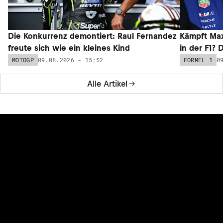
08.08.2026 - 17:36
FORMEL 1
Alle News
NEUESTE ARTIKEL
NEU
NEU
Die Konkurrenz demontiert: Raul Fernandez
Kämpft Max