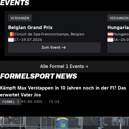
EVENTS
VERGANGEN
VERGANGEN
Belgian Grand Prix
Hungaria
Circuit de Spa-Francorchamps, Belgien
Hungaro
17.–19.07.2026
24.–26.
Zum Event
Alle Formel 1 Events
FORMELSPORT NEWS
NEU