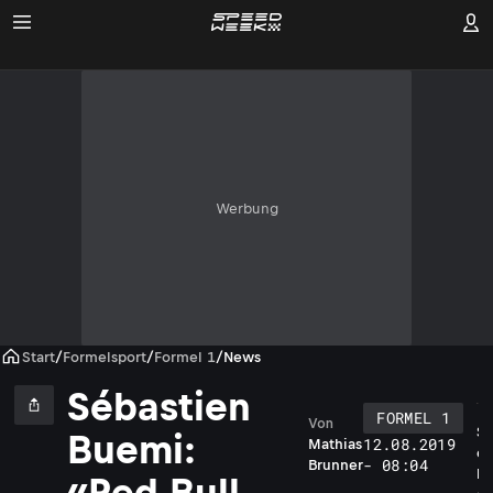
Werbung
Start
/
Formelsport
/
Formel 1
/
News
Sébastien
FORMEL 1
Von
S
Buemi:
12.08.2019
Mathias
é
- 08:04
Brunner
b
«Red Bull