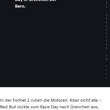
n
Bern.
s
©
R
E
D
B
U
L
L
C
O
N
T
E
N
T
P
O
O
L
In der Formel 1 ruhen die Motoren. Aber nicht alle –
Red Bull rückte zum Race Day nach Grenchen aus,