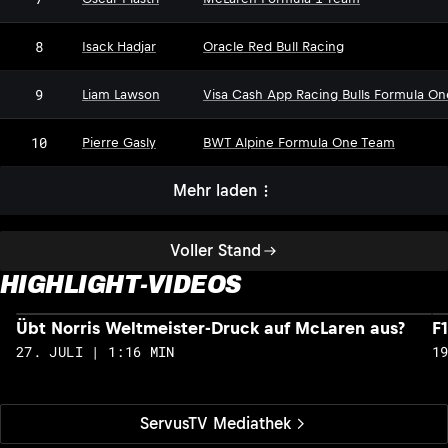
8
Isack Hadjar
Oracle Red Bull Racing
9
Liam Lawson
Visa Cash App Racing Bulls Formula O
10
Pierre Gasly
BWT Alpine Formula One Team
Mehr laden
Voller Stand
HIGHLIGHT-VIDEOS
Übt Norris Weltmeister-Druck auf McLaren aus?
F
27. JULI | 1:16 MIN
1
ServusTV Mediathek