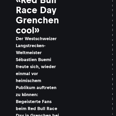
a
s
Race Day
t
i
Grenchen
a
n
cool»
B
u
​Der Westschweizer
e
m
Langstrecken-
i
Weltmeister
v
Sébastien Buemi
e
r
freute sich, wieder
w
einmal vor
ö
h
heimischem
n
Publikum auftreten
t
d
zu können:
i
Begeisterte Fans
e
beim Red Bull Race
F
a
Day in Grenchen bei