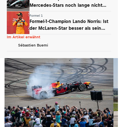
Mercedes-Stars noch lange nicht
vorbei
Formel 1
Formel-1-Champion Lando Norris: Ist
der McLaren-Star besser als sein
Ruf?
Im Artikel erwähnt
Sébastien Buemi