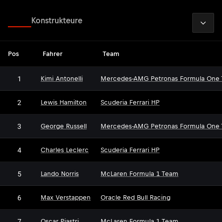
2026
Fahrer
Konstrukteure
Pos
Fahrer
Team
1
Kimi Antonelli
Mercedes-AMG Petronas Formula One
2
Lewis Hamilton
Scuderia Ferrari HP
3
George Russell
Mercedes-AMG Petronas Formula One
4
Charles Leclerc
Scuderia Ferrari HP
5
Lando Norris
McLaren Formula 1 Team
6
Max Verstappen
Oracle Red Bull Racing
7
Oscar Piastri
McLaren Formula 1 Team