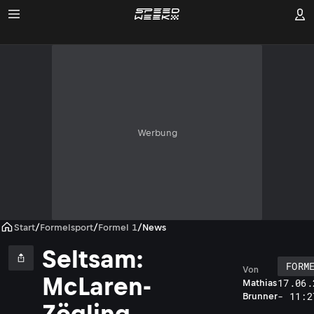
Werbung
Start
/
Formelsport
/
Formel 1
/
News
Seltsam:
FORM
Von
McLaren-
17.06.
Mathias
- 11:2
Brunner
Zögling