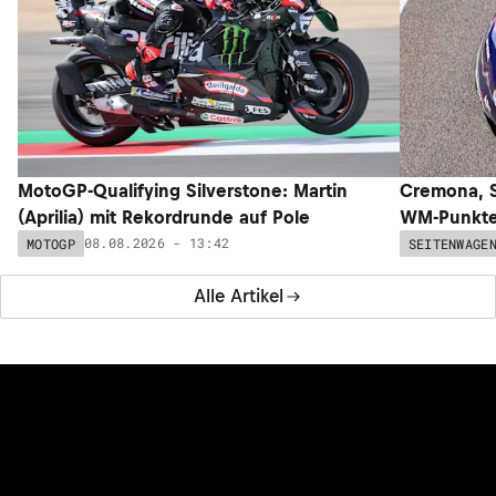
MotoGP-Qualifying Silverstone: Martin
Cremona, S
(Aprilia) mit Rekordrunde auf Pole
WM-Punkte 
08.08.2026 - 13:42
MOTOGP
SEITENWAGE
Alle Artikel