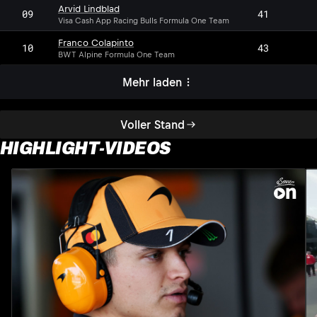
Arvid Lindblad
09
41
Visa Cash App Racing Bulls Formula One Team
Franco Colapinto
10
43
BWT Alpine Formula One Team
Mehr laden
Voller Stand
HIGHLIGHT-VIDEOS