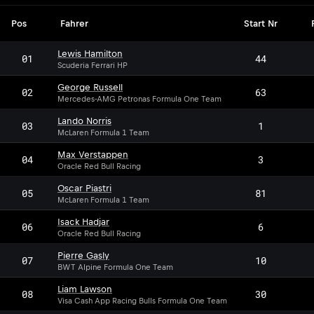
Pos
Fahrer
Start Nr
Lewis Hamilton
01
44
Scuderia Ferrari HP
George Russell
02
63
Mercedes-AMG Petronas Formula One Team
Lando Norris
03
1
McLaren Formula 1 Team
Max Verstappen
04
3
Oracle Red Bull Racing
Oscar Piastri
05
81
McLaren Formula 1 Team
Isack Hadjar
06
6
Oracle Red Bull Racing
Pierre Gasly
07
10
BWT Alpine Formula One Team
Liam Lawson
08
30
Visa Cash App Racing Bulls Formula One Team