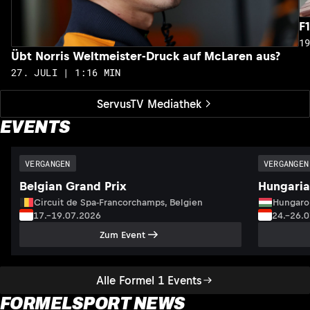
F
1
Übt Norris Weltmeister-Druck auf McLaren aus?
27. JULI | 1:16 MIN
ServusTV Mediathek
EVENTS
VERGANGEN
VERGANGEN
Belgian Grand Prix
Hungaria
Circuit de Spa-Francorchamps, Belgien
Hungaro
17.–19.07.2026
24.–26.
Zum Event
Alle Formel 1 Events
FORMELSPORT NEWS