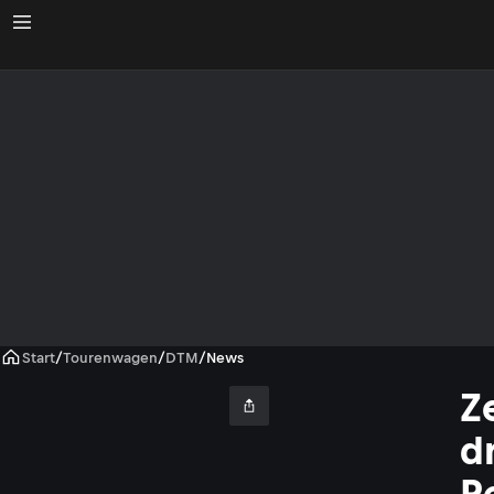
Start
/
Tourenwagen
/
DTM
/
News
Z
d
R