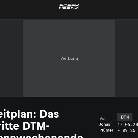
Werbung
eitplan: Das
DTM
Von
ritte DTM-
17.06.20
Jonas
- 09:26
Plümer
ennwochenende