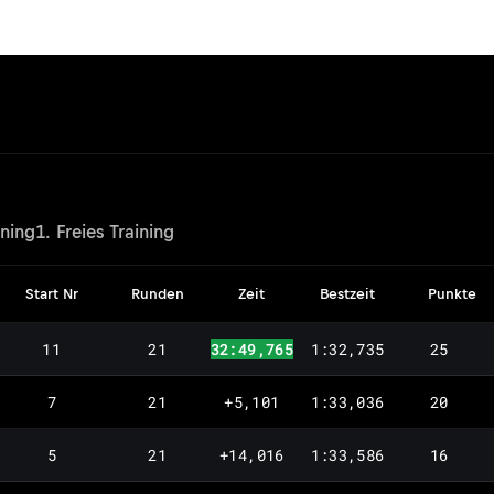
ining
1. Freies Training
Start Nr
Runden
Zeit
Bestzeit
Punkte
11
21
32:49,765
1:32,735
25
7
21
+5,101
1:33,036
20
5
21
+14,016
1:33,586
16