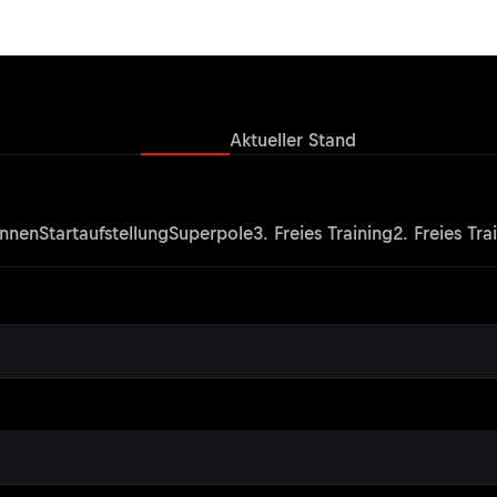
Ergebnisse
Aktueller Stand
nnen
Startaufstellung
Superpole
3. Freies Training
2. Freies Tra