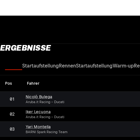
ERGEBNISSE
Rennen
Startaufstellung
Rennen
Startaufstellung
Warm-up
Re
Pos
Fahrer
Nicolò Bulega
01
Aruba.it Racing - Ducati
Iker Lecuona
02
Aruba.it Racing - Ducati
Yari Montella
03
BARNI Spark Racing Team