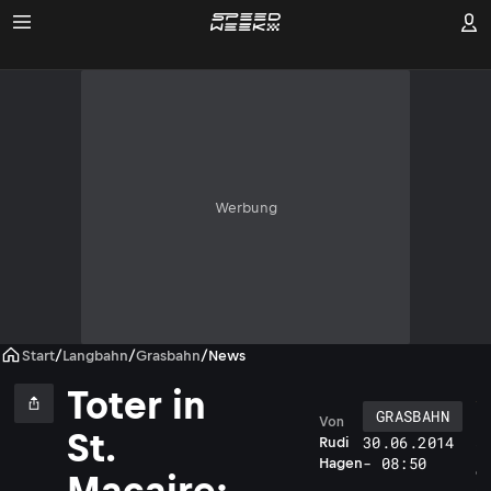
Werbung
Start
/
Langbahn
/
Grasbahn
/
News
Toter in
GRASBAHN
Von
D
St.
30.06.2014
Rudi
i
- 08:50
Hagen
e
Macaire: