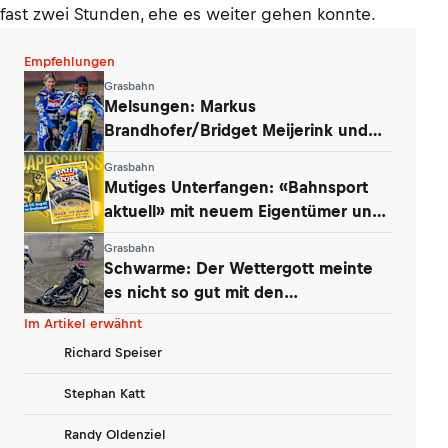
fast zwei Stunden, ehe es weiter gehen konnte.
Empfehlungen
Grasbahn
Melsungen: Markus
Brandhofer/Bridget Meijerink und
Andrew Appleton siegten
Grasbahn
Mutiges Unterfangen: «Bahnsport
aktuell» mit neuem Eigentümer und
Konzept
Grasbahn
Schwarme: Der Wettergott meinte
es nicht so gut mit den
Niedersachsen
Im Artikel erwähnt
Richard Speiser
Stephan Katt
Randy Oldenziel