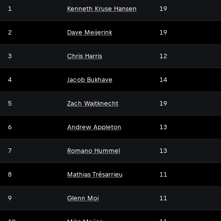
1
Kenneth Kruse Hansen
19
2
Dave Meijerink
19
3
Chris Harris
12
4
Jacob Bukhave
14
5
Zach Wajtknecht
19
6
Andrew Appleton
13
7
Romano Hummel
13
8
Mathias Trésarrieu
11
9
Glenn Moi
11