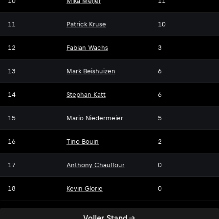
10
Mika Meijer
11
11
Patrick Kruse
10
12
Fabian Wachs
3
13
Mark Beishuizen
6
14
Stephan Katt
6
15
Mario Niedermeier
5
16
Tino Bouin
2
17
Anthony Chauffour
0
18
Kevin Glorie
0
Voller Stand