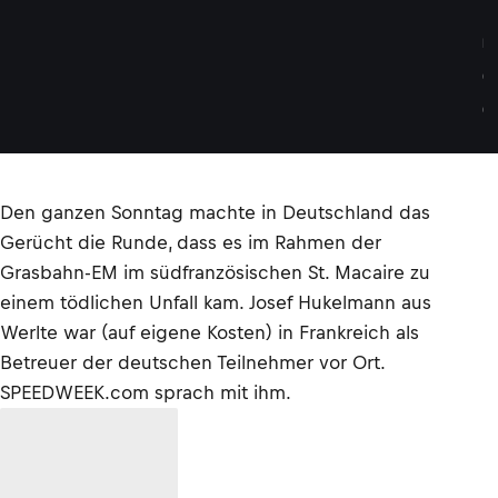
I
E
N
.
O
R
G
Den ganzen Sonntag machte in Deutschland das
Gerücht die Runde, dass es im Rahmen der
Grasbahn-EM im südfranzösischen St. Macaire zu
einem tödlichen Unfall kam. Josef Hukelmann aus
Werlte war (auf eigene Kosten) in Frankreich als
Betreuer der deutschen Teilnehmer vor Ort.
SPEEDWEEK.com sprach mit ihm.