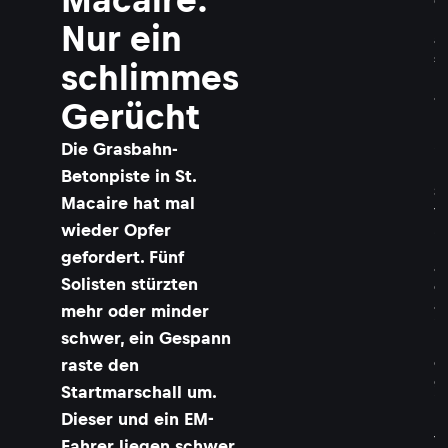
G
r
Nur ein
a
s
schlimmes
b
a
Gerücht
h
n
Die Grasbahn-
i
n
Betonpiste in St.
S
Macaire hat mal
t
wieder Opfer
.
M
gefordert. Fünf
a
Solisten stürzten
c
a
mehr oder minder
i
schwer, ein Gespann
r
e
raste den
g
Startmarschall um.
i
Dieser und ein EM-
l
t
Fahrer liegen schwer