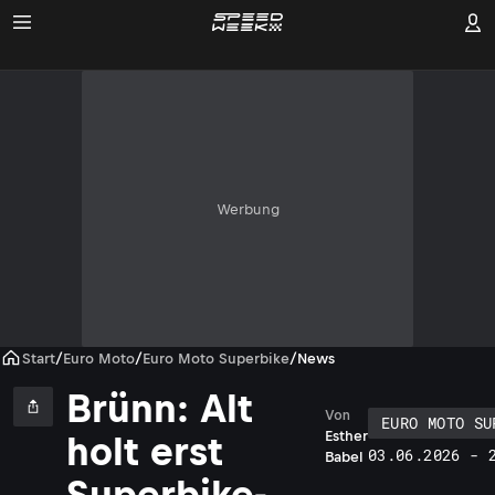
Werbung
Start
/
Euro Moto
/
Euro Moto Superbike
/
News
Brünn: Alt
Von
EURO MOTO SU
Esther
holt erst
03.06.2026 - 
Babel
Superbike-