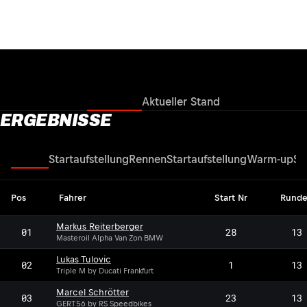
Ergebnisse
Aktueller Stand
ERGEBNISSE
Rennen
Startaufstellung
Rennen
Startaufstellung
Warm-up
Su
Pos
Fahrer
Start Nr
Rund
Markus Reiterberger
01
28
13
Masteroil Alpha Van Zon BMW
Lukas Tulovic
02
1
13
Triple M by Ducati Frankfurt
Marcel Schrötter
03
23
13
GERT56 by RS Speedbikes