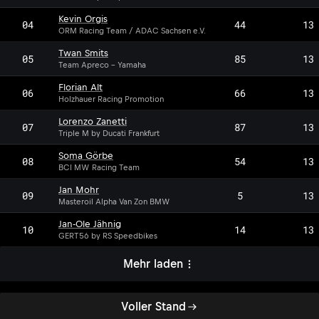
Kevin Orgis
04
44
13
ORM Racing Team / ADAC Sachsen e.V.
Twan Smits
05
85
13
Team Apreco - Yamaha
Florian Alt
06
66
13
Holzhauer Racing Promotion
Lorenzo Zanetti
07
87
13
Triple M by Ducati Frankfurt
Soma Görbe
SG
08
54
13
BCI MW Racing Team
Jan Mohr
JM
09
5
13
Masteroil Alpha Van Zon BMW
Jan-Ole Jähnig
10
14
13
GERT56 by RS Speedbikes
Mehr laden
Voller Stand