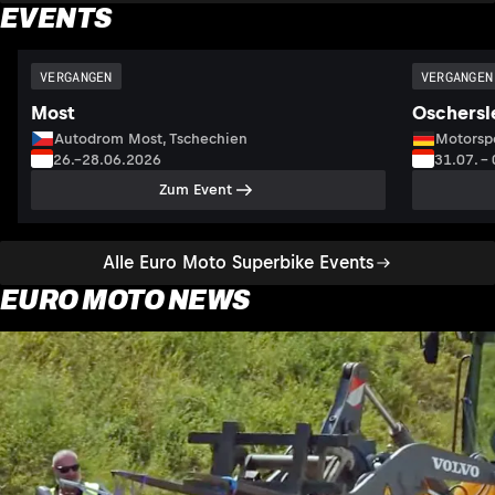
EVENTS
VERGANGEN
VERGANGEN
Most
Oschersl
Autodrom Most, Tschechien
Motorsp
26.–28.06.2026
31.07. –
Zum Event
Alle Euro Moto Superbike Events
EURO MOTO NEWS