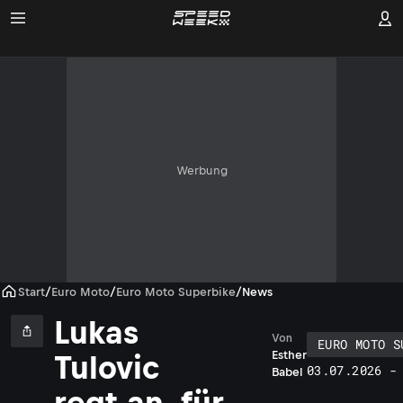
Werbung
Start
/
Euro Moto
/
Euro Moto Superbike
/
News
Lukas
Von
EURO MOTO S
Esther
Tulovic
03.07.2026 -
Babel
regt an, für