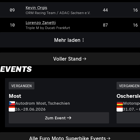
Kevin Orgis
09
44
16
ORM Racing Team / ADAC Sachsen e.V.
Lorenzo Zanetti
10
87
16
Triple M by Ducati Frankfurt
Mehr laden
Voller Stand
EVENTS
VERGANGEN
VERGANGEN
Most
Oschersl
Autodrom Most, Tschechien
Motorsp
26.–28.06.2026
31.07. –
Zum Event
Alle Euro Moto Superbike Events