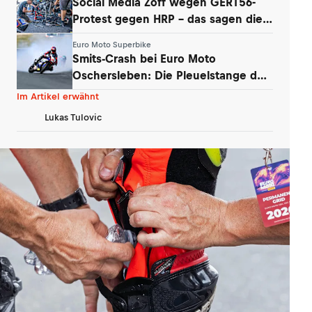
Social Media Zoff wegen GERT56-
Protest gegen HRP – das sagen die
Teams
Euro Moto Superbike
Smits-Crash bei Euro Moto
Oschersleben: Die Pleuelstange der
Yamaha war‘s
Im Artikel erwähnt
Lukas Tulovic