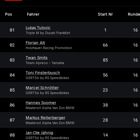
Pos
Fahrer
Start Nr
Rund
Lukas Tulovic
01
1
16
Triple M by Ducati Frankfurt
Florian Alt
02
66
16
Holzhauer Racing Promotion
Twan Smits
03
85
16
Team Apreco - Yamaha
Toni Finsterbusch
04
56
16
GERT56 by RS Speedbikes
Marcel Schrötter
05
23
16
GERT56 by RS Speedbikes
Hannes Soomer
06
38
16
Masteroil Alpha Van Zon BMW
Markus Reiterberger
07
28
16
Masteroil Alpha Van Zon BMW
Jan-Ole Jähnig
08
14
16
GERT56 by RS Speedbikes