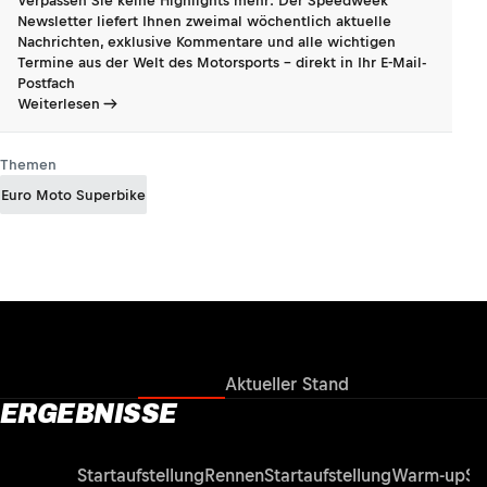
Verpassen Sie keine Highlights mehr: Der Speedweek
Newsletter liefert Ihnen zweimal wöchentlich aktuelle
Nachrichten, exklusive Kommentare und alle wichtigen
Termine aus der Welt des Motorsports - direkt in Ihr E-Mail-
Postfach
Weiterlesen
Themen
Euro Moto Superbike
Ergebnisse
Aktueller Stand
ERGEBNISSE
Rennen
Startaufstellung
Rennen
Startaufstellung
Warm-up
Su