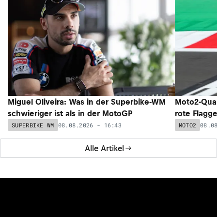
Miguel Oliveira: Was in der Superbike-WM
Moto2-Qual
schwieriger ist als in der MotoGP
rote Flagg
08.08.2026 - 16:43
08.0
SUPERBIKE WM
MOTO2
Alle Artikel