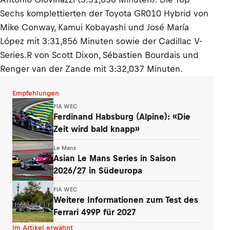
Sechs komplettierten der Toyota GR010 Hybrid von
Mike Conway, Kamui Kobayashi und José María
López mit 3:31,856 Minuten sowie der Cadillac V-
Series.R von Scott Dixon, Sébastien Bourdais und
Renger van der Zande mit 3:32,037 Minuten.
Empfehlungen
FIA WEC
Ferdinand Habsburg (Alpine): «Die
Zeit wird bald knapp»
Le Mans
Asian Le Mans Series in Saison
2026/27 in Südeuropa
FIA WEC
Weitere Informationen zum Test des
Ferrari 499P für 2027
Im Artikel erwähnt