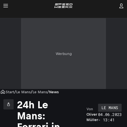
Werbung
Start
/
Le Mans
/
Le Mans
/
News
24h Le
LE MANS
Von
Mans:
04.06.2023
Oliver
- 13:41
Müller
r
Ferrari in