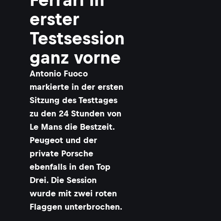
r
erster
r
i
Testsession
i
s
ganz vorne
t
Antonio Fuoco
markierte in der ersten
Sitzung des Testtages
zu den 24 Stunden von
i
t
Le Mans die Bestzeit.
z
Peugeot und der
private Porsche
i
ebenfalls in den Top
Drei. Die Session
wurde mit zwei roten
Flaggen unterbrochen.
i