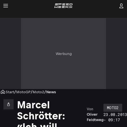
Werbung
Start
/
MotoGP
/
Moto2
/
News
Marcel
MOTO2
Von
Schrötter:
23.08.201
Oliver
- 09:17
Feldtweg
«Ich will