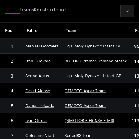
2026
Fahrer
Teams
Konstrukteure
Pos
Fahrer
Team
P
1
19
Manuel González
Liqui Moly Dynavolt Intact GP
2
1
Izan Guevara
BLU CRU Pramac Yamaha Moto2
3
1
Senna Agius
Liqui Moly Dynavolt Intact GP
4
1
David Alonso
CFMOTO Aspar Team
5
1
Daniel Holgado
CFMOTO Aspar Team
6
11
Ivan Ortola
QJMOTOR - FRINSA - MSI
7
1
Celestino Vietti
SpeedRS Team