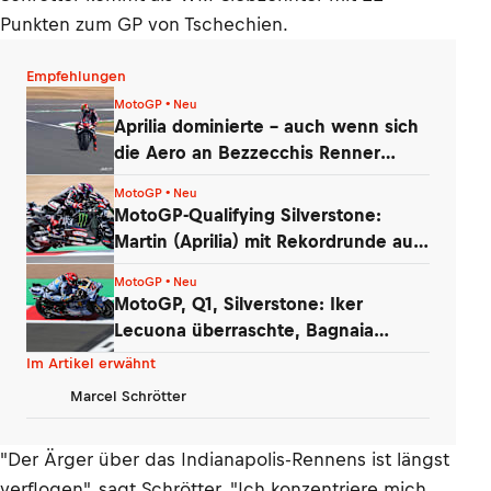
Punkten zum GP von Tschechien.
Empfehlungen
MotoGP • Neu
Aprilia dominierte – auch wenn sich
die Aero an Bezzecchis Renner
auflöste
MotoGP • Neu
MotoGP-Qualifying Silverstone:
Martin (Aprilia) mit Rekordrunde auf
Pole
MotoGP • Neu
MotoGP, Q1, Silverstone: Iker
Lecuona überraschte, Bagnaia
enttäuschte
Im Artikel erwähnt
Marcel Schrötter
"Der Ärger über das Indianapolis-Rennens ist längst
verflogen", sagt Schrötter. "Ich konzentriere mich