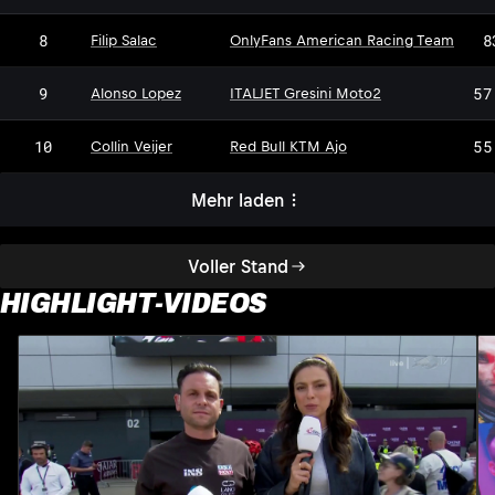
8
8
Filip Salac
OnlyFans American Racing Team
9
57
Alonso Lopez
ITALJET Gresini Moto2
10
55
Collin Veijer
Red Bull KTM Ajo
Mehr laden
Voller Stand
HIGHLIGHT-VIDEOS