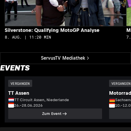
Silverstone: Qualifying MotoGP Analyse
M
8. AUG. | 11:20 MIN
7
ServusTV Mediathek
EVENTS
VERGANGEN
VERGANGEN
TT Assen
Motorrad
TT Circuit Assen, Niederlande
Sachsenr
26.–28.06.2026
10.–12.
Zum Event