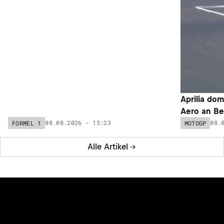
Pierre Gasly kritisiert Formel-1-Motoren:
Aprilia dom
«Sind etwas zu weit gegangen»
Aero an Be
08.08.2026 - 15:23
08.
FORMEL 1
MOTOGP
Alle Artikel