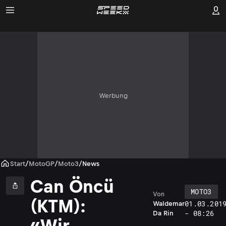
Werbung
Start
/
MotoGP
/
Moto3
/
News
Can Öncü
MOTO3
Von
(KTM):
01.03.201
Waldemar
- 08:26
Da Rin
«Wir