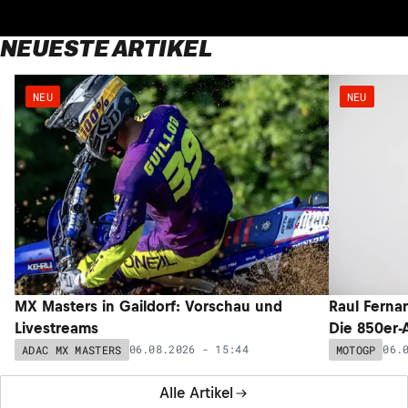
NEUESTE ARTIKEL
NEU
NEU
MX Masters in Gaildorf: Vorschau und
Raul Ferna
Livestreams
Die 850er-
06.08.2026 - 15:44
06.
ADAC MX MASTERS
MOTOGP
Alle Artikel