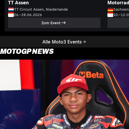
TT Assen
Motorrad
TT Circuit Assen, Niederlande
Sachsenr
26.–28.06.2026
10.–12.
Zum Event
Alle Moto3 Events
MOTOGP NEWS