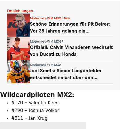
Empfehlungen
Motocross-WM MX2 • Neu
Schöne Erinnerungen für Pit Beirer:
Vor 35 Jahren gelang ein
Paukenschlag
Motocross-WM MXGP
Offiziell: Calvin Vlaanderen wechselt
von Ducati zu Honda
Motocross-WM MX2
Joel Smets: Simon Längenfelder
entscheidet selbst über den
Klassenwechsel
Wildcardpiloten MX2:
#170 - Valentin Kees
#290 - Joshua Völker
#511 - Jan Krug