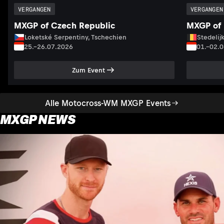
VERGANGEN
VERGANGEN
MXGP of Czech Republic
MXGP of 
Loketské Serpentiny, Tschechien
Stedelij
25.–26.07.2026
01.–02.
Zum Event
Alle Motocross-WM MXGP Events
MXGP NEWS