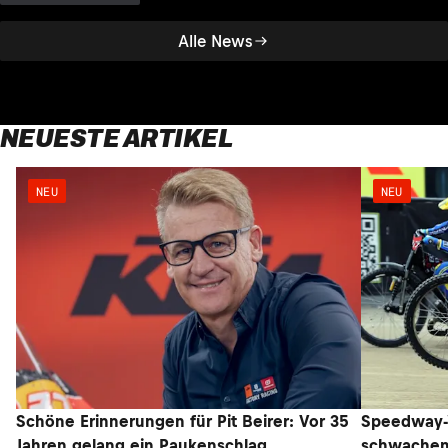
Alle News
NEUESTE ARTIKEL
NEU
NEU
Schöne Erinnerungen für Pit Beirer: Vor 35
Speedway-W
Jahren gelang ein Paukenschlag
schwachem 