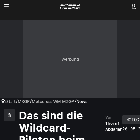
Werbung
Start
/
MXGP
/
Motocross-WM MXGP
/
News
Das sind die
Von
MOTOC
Thoralf
Wildcard-
26.05.
Abgarjan
Piloten beim