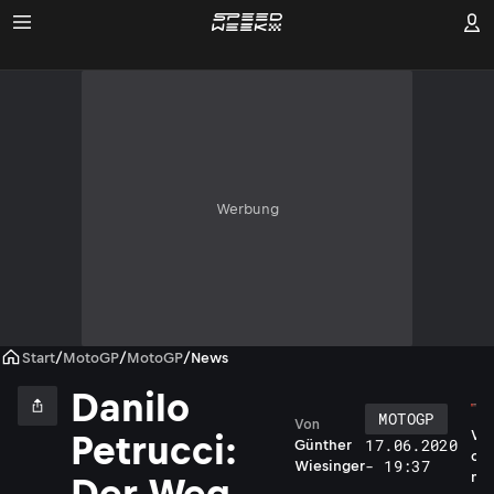
Werbung
Start
/
MotoGP
/
MotoGP
/
News
Danilo
MOTOGP
Von
V
Petrucci:
17.06.2020
Günther
o
- 19:37
Wiesinger
n
Der Weg