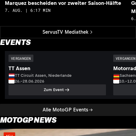
Marquez bescheiden vor zweiter Saison-Hälfte
G
7. AUG. | 6:17 MIN
M
6
ServusTV Mediathek
EVENTS
VERGANGEN
VERGANGEN
TT Assen
Motorrad
TT Circuit Assen, Niederlande
Sachsenr
26.–28.06.2026
10.–12.
Zum Event
Alle MotoGP Events
MOTOGP NEWS
NEU