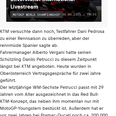
Livestream
08.08.2026 - 10:35
MOTOGP WORLD CHAMPIONSHIP
KTM versuchte dann noch, Testfahrer Dani Pedrosa
zu einer Rennsaison zu überreden, aber der
rennmüde Spanier sagte ab.
Fahrermanager Alberto Vergani hatte seinen
Schützling Danilo Petrucci zu diesem Zeitpunkt
längst bei KTM angeboten. Heute wurden in
Oberösterreich Vertragsgespräche für zwei Jahre
geführt.
Der letztjährige WM-Sechste Petrucci passt mit 29
Jahren vom Alter ausgezeichnet in das Red Bull-
KTM-Konzept, das neben ihm momentan nur mit
MotoGP-Youngstern bestückt ist. Außerdem hat er
vor zwei Jahren bei Pramac-Ducati noch ca. 200.000