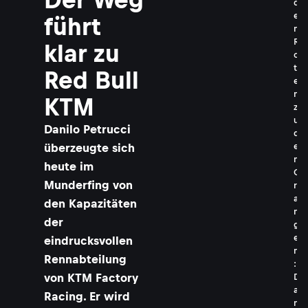
d
e
führt
n
R
klar zu
o
t
Red Bull
e
n
KTM
z
u
Danilo Petrucci
d
e
überzeugte sich
n
heute im
O
Munderfing von
r
a
den Kapazitäten
n
der
g
e
eindrucksvollen
n
Rennabteilung
:
von KTM Factory
D
a
Racing. Er wird
n