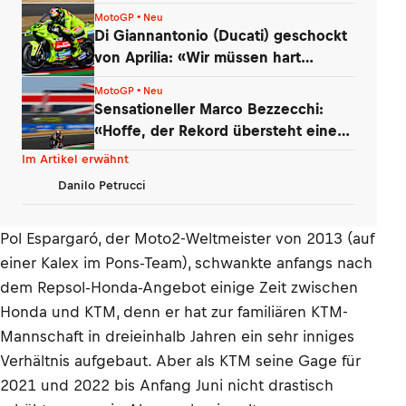
kann
MotoGP • Neu
Di Giannantonio (Ducati) geschockt
von Aprilia: «Wir müssen hart
arbeiten!»
MotoGP • Neu
Sensationeller Marco Bezzecchi:
«Hoffe, der Rekord übersteht einen
Tag»
Im Artikel erwähnt
Danilo Petrucci
Pol Espargaró, der Moto2-Weltmeister von 2013 (auf
einer Kalex im Pons-Team), schwankte anfangs nach
dem Repsol-Honda-Angebot einige Zeit zwischen
Honda und KTM, denn er hat zur familiären KTM-
Mannschaft in dreieinhalb Jahren ein sehr inniges
Verhältnis aufgebaut. Aber als KTM seine Gage für
2021 und 2022 bis Anfang Juni nicht drastisch