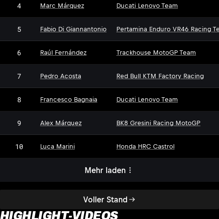
4
Marc Márquez
Ducati Lenovo Team
5
Fabio Di Giannantonio
Pertamina Enduro VR46 Racing T
6
Raúl Fernández
Trackhouse MotoGP Team
7
Pedro Acosta
Red Bull KTM Factory Racing
8
Francesco Bagnaia
Ducati Lenovo Team
9
Alex Márquez
BK8 Gresini Racing MotoGP
10
Luca Marini
Honda HRC Castrol
Mehr laden
Voller Stand
HIGHLIGHT-VIDEOS