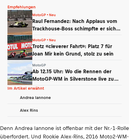
Empfehlungen
MotoGP • Neu
Raul Fernandez: Nach Applaus vom
Trackhouse-Boss schimpfte er sich
selbst
MotoGP • Neu
Trotz «cleverer Fahrt»: Platz 7 für
Joan Mir kein Grund, stolz zu sein
MotoGP
Ab 12.15 Uhr: Wo die Rennen der
MotoGP-WM in Silverstone live zu
sehen sind
Im Artikel erwähnt
Andrea Iannone
Alex Rins
Denn Andrea Iannone ist offenbar mit der Nr.-1-Rolle
überfordert. Und Rookie Alex-Rins, 2016 Moto2-WM-