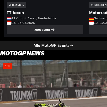
VERGANGEN
VERGANGEN
TT Assen
Motorrad
TT Circuit Assen, Niederlande
Sachsenr
26.–28.06.2026
10.–12.
Zum Event
Alle MotoGP Events
MOTOGP NEWS
NEU