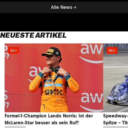
Alle News
NEUESTE ARTIKEL
NEU
NEU
Formel-1-Champion Lando Norris: Ist der
Speedway-G
McLaren-Star besser als sein Ruf?
Spitze – Ti