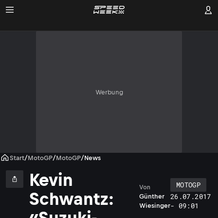
Werbung
Start
/
MotoGP
/
MotoGP
/
News
Kevin
MOTOGP
Von
Schwantz:
26.07.2017
Günther
- 09:01
Wiesinger
«Suzuki-