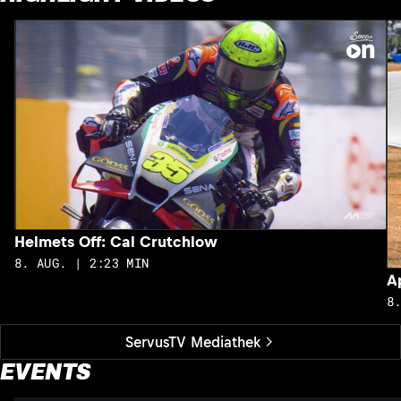
Helmets Off: Cal Crutchlow
8. AUG. | 2:23 MIN
A
8
ServusTV Mediathek
EVENTS