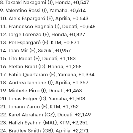
8. Takaaki Nakagami (J), Honda, +0,547
9. Valentino Rossi (I), Yamaha, +0,614
10. Aleix Espargaró (E), Aprilia, +0,643
11. Francesco Bagnaia (I), Ducati, +0,648
12. Jorge Lorenzo (E), Honda, +0,827
13. Pol Espargaró (E), KTM, +0,871
14. Joan Mir (E), Suzuki, +0,957
15. Tito Rabat (E), Ducati, +1,183
16. Stefan Bradl (D), Honda, +1,258
17. Fabio Quartararo (F), Yamaha, +1,334
18. Andrea Iannone (I), Aprilia, +1,367
19. Michele Pirro (I), Ducati, +1,463
20. Jonas Folger (D), Yamaha, +1,508
21. Johann Zarco (F), KTM, +1,752
22. Karel Abraham (CZ), Ducati, +2,149
23. Hafizh Syahrin (MAL), KTM, +2,251
24. Bradley Smith (GB), Aprilia, +2,271