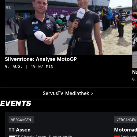
Silverstone: Analyse MotoGP
9. AUG. | 19:07 MIN
N
9
ServusTV Mediathek
EVENTS
VERGANGEN
VERGANGEN
TT Assen
Motorrad
TT Circuit Assen, Niederlande
Sachsenr