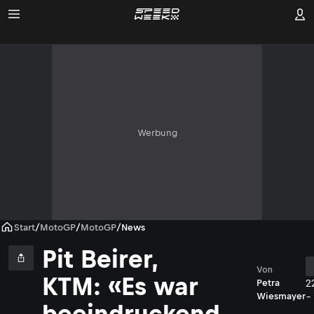
Werbung
Start
/
MotoGP
/
MotoGP
/
News
Pit Beirer,
Von
KTM: «Es war
2
Petra
-
Wiesmayer
beeindruckend