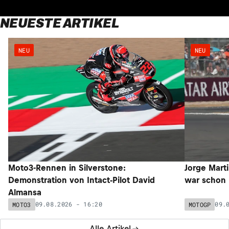
NEUESTE ARTIKEL
NEU
NEU
Moto3-Rennen in Silverstone:
Jorge Marti
Demonstration von Intact-Pilot David
war schon 
Almansa
09.08.2026 - 16:20
09.
MOTO3
MOTOGP
Alle Artikel