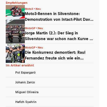
Empfehlungen
Moto3 • Neu
Moto3-Rennen in Silverstone:
Demonstration von Intact-Pilot David
Almansa
MotoGP • Neu
Jorge Martin (2.): Der Sieg in
Silverstone war schon nach Kurve 1
futsch
MotoGP • Neu
Die Konkurrenz demontiert: Raul
Fernandez freute sich wie ein
kleines Kind
Im Artikel erwähnt
Pol Espargaró
Johann Zarco
Miguel Oliveira
Hafizh Syahrin