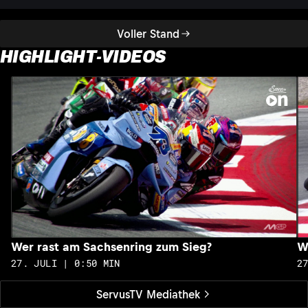
Voller Stand
HIGHLIGHT-VIDEOS
Wer rast am Sachsenring zum Sieg?
W
27. JULI | 0:50 MIN
2
ServusTV Mediathek