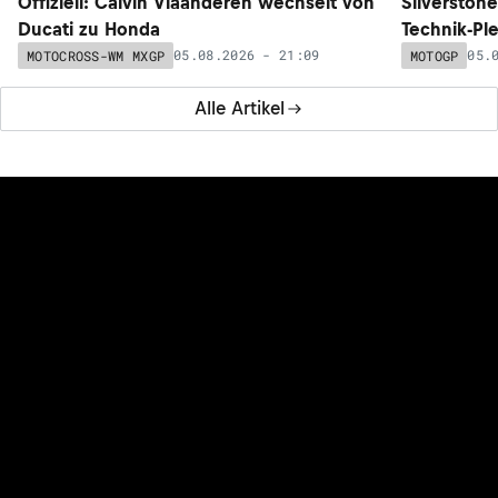
Offiziell: Calvin Vlaanderen wechselt von
Silverston
Ducati zu Honda
Technik-Pl
05.08.2026 - 21:09
05.
MOTOCROSS-WM MXGP
MOTOGP
Alle Artikel