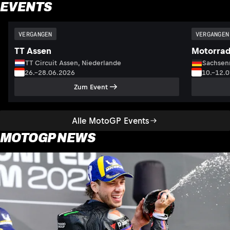
EVENTS
VERGANGEN
VERGANGEN
TT Assen
Motorrad
TT Circuit Assen, Niederlande
Sachsenr
26.–28.06.2026
10.–12.
Zum Event
Alle MotoGP Events
MOTOGP NEWS