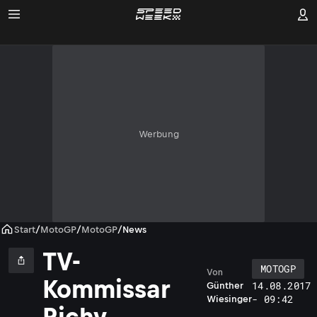
Werbung
Start
/
MotoGP
/
MotoGP
/
News
TV-
MOTOGP
Von
Kommissar
14.08.2017
Günther
- 09:42
Wiesinger
Richy