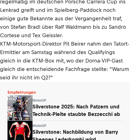
regelmäßig im deutschen Porsche Carrera Cup ins
Lenkrad greift und im Spielberg-Paddock noch
einige gute Bekannte aus der Vergangenheit traf,
von Stefan Bradl über Ralf Waldmann bis zu Sandro
Cortese und Tex Geissler.
KTM-Motorsport-Direktor Pit Beirer nahm den Tatort-
Ermittler am Samstag während des Qualifyings
gleich in die KTM-Box mit, wo der Dorna-VIP-Gast
gleich die entscheidende Fachfrage stellte: "Warum
seid ihr nicht im Q2?"
Empfehlungen
MotoGP
Silverstone 2025: Nach Patzern und
Technik-Pleite staubte Bezzecchi ab
MotoGP
Silverstone: Nachbildung von Barry
Sheenes Lederkombi wird