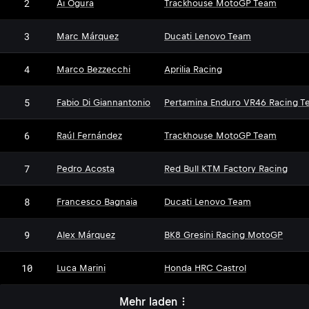
2
Ai Ogura
Trackhouse MotoGP Team
3
Marc Márquez
Ducati Lenovo Team
4
Marco Bezzecchi
Aprilia Racing
5
Fabio Di Giannantonio
Pertamina Enduro VR46 Racing T
6
Raúl Fernández
Trackhouse MotoGP Team
7
Pedro Acosta
Red Bull KTM Factory Racing
8
Francesco Bagnaia
Ducati Lenovo Team
9
Alex Márquez
BK8 Gresini Racing MotoGP
10
Luca Marini
Honda HRC Castrol
Mehr laden