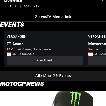
Momente
6. AUG. | 4:47 MIN
ServusTV Mediathek
EVENTS
VERGANGEN
VERGANGE
TT Assen
Motorrad
TT Circuit Assen, Niederlande
Sachsenring
26.–28.06.2026
10.–12.
Zum Event
Alle MotoGP Events
MOTOGP NEWS
Neu