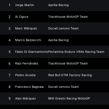
1
Jorge Martin
Aprilia Racing
2
Ai Ogura
Trackhouse MotoGP Team
3
Marc Márquez
Ducati Lenovo Team
4
Marco Bezzecchi
Aprilia Racing
5
Fabio Di Giannantonio
Pertamina Enduro VR46 Racing Team
6
Raúl Fernández
Trackhouse MotoGP Team
7
Pedro Acosta
Red Bull KTM Factory Racing
8
Francesco Bagnaia
Ducati Lenovo Team
9
Alex Márquez
BK8 Gresini Racing MotoGP