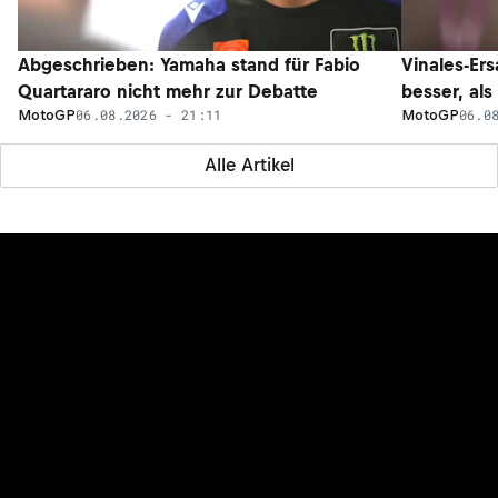
Abgeschrieben: Yamaha stand für Fabio
Vinales-Ers
Quartararo nicht mehr zur Debatte
besser, als
06.08.2026 - 21:11
06.0
MotoGP
MotoGP
Alle Artikel