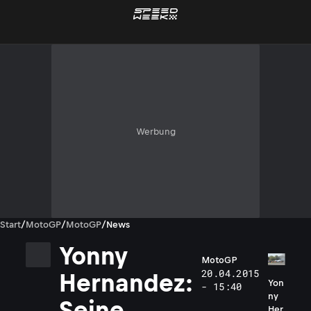
Werbung
Start
/
MotoGP
/
MotoGP
/
News
Yonny
MotoGP
20.04.2015
Hernandez:
Yon
- 15:40
ny
Seine
Her