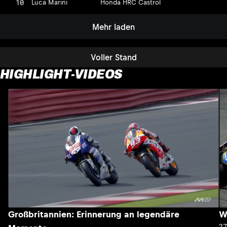
10
Luca Marini
Honda HRC Castrol
Mehr laden
Voller Stand
HIGHLIGHT-VIDEOS
Großbritannien: Erinnerung an legendäre
W
2