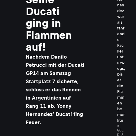
nan
Ducati
dez
war
ging in
als
fahr
Flammen
end
e
auf!
Fac
kel
Nachdem Danilo
unt
erw
Petrucci mit der Ducati
egs,
GP14 am Samstag
bis
er
Startplatz 7 sicherte,
die
schloss er das Rennen
Fla
in Argentinien auf
mm
en
Rang 11 ab. Yonny
be
Hernandez’ Ducati fing
mer
kte
Feuer.
©
GOL
D &