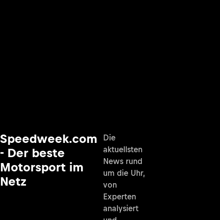
Speedweek.com
Die
aktuellsten
- Der beste
News rund
Motorsport im
um die Uhr,
Netz
von
Experten
analysiert
und