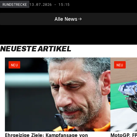
13.07.2026 - 15:15
RUNDSTRECKE
Alle News
NEUESTE ARTIKEL
NEU
NEU
Ehrgeizige Ziele: Kampfansage von
MotoGP, FP