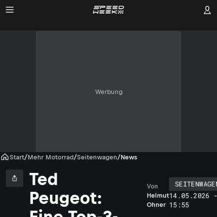
Werbung
Start
/
Mehr Motorrad
/
Seitenwagen
/
News
Ted
SEITENWAGE
Von
Peugeot:
14.05.2026 
Helmut
15:55
Ohner
Eine Top-3-