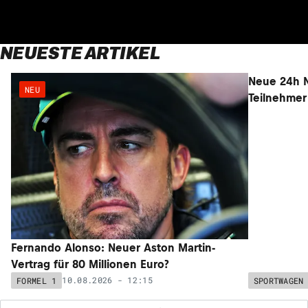
NEUESTE ARTIKEL
NEU
NEU
Fernando Alonso: Neuer Aston Martin-
Neue 24h N
Vertrag für 80 Millionen Euro?
Teilnehmer
10.08.2026 - 12:15
FORMEL 1
SPORTWAGEN