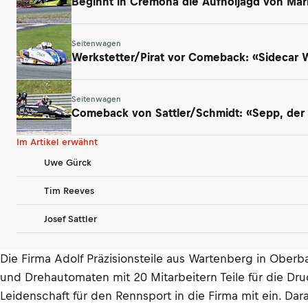
Beginnt in Cremona die Aufholjagd von Mar
Seitenwagen
Werkstetter/Pirat vor Comeback: «Sidecar
Seitenwagen
Comeback von Sattler/Schmidt: «Sepp, der a
Im Artikel erwähnt
Uwe Gürck
Tim Reeves
Josef Sattler
Die Firma Adolf Präzisionsteile aus Wartenberg in Oberb
und Drehautomaten mit 20 Mitarbeitern Teile für die Dr
Leidenschaft für den Rennsport in die Firma mit ein. Da