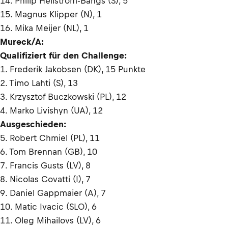
14. Philip Hellström-Bängs (S), 5
15. Magnus Klipper (N), 1
16. Mika Meijer (NL), 1
Mureck/A:
Qualifiziert für den Challenge:
1. Frederik Jakobsen (DK), 15 Punkte
2. Timo Lahti (S), 13
3. Krzysztof Buczkowski (PL), 12
4. Marko Livishyn (UA), 12
Ausgeschieden:
5. Robert Chmiel (PL), 11
6. Tom Brennan (GB), 10
7. Francis Gusts (LV), 8
8. Nicolas Covatti (I), 7
9. Daniel Gappmaier (A), 7
10. Matic Ivacic (SLO), 6
11. Oleg Mihailovs (LV), 6