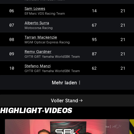
Sam Lowes
06
14
21
Elf Marc VDS Racing Team
Alberto Surra
07
67
21
Motocorsa Racing
Tarran Mackenzie
08
95
21
MGM Optical Express Racing
Remy Gardner
09
87
21
GYTR GRT Yamaha WorldSBK Team
Stefano Manzi
10
62
21
GYTR GRT Yamaha WorldSBK Team
Mehr laden
Voller Stand
HIGHLIGHT-VIDEOS