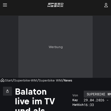
Werbung
Start
/
Superbike-WM
/
Superbike WM
/
News
Balaton
SUPERBIKE W
Von
live im TV
29.04.2026 -
Kay
16:33
Hettich
und als