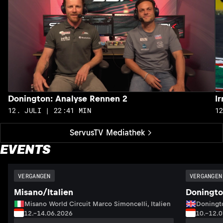
Donington: Analyse Rennen 2
I
12. JULI | 22:41 MIN
1
ServusTV Mediathek
EVENTS
VERGANGEN
VERGANGEN
Misano/Italien
Doningto
Misano World Circuit Marco Simoncelli, Italien
Doningto
12.–14.06.2026
10.–12.