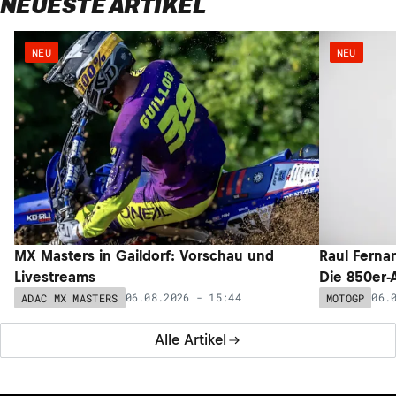
NEUESTE ARTIKEL
NEU
NEU
MX Masters in Gaildorf: Vorschau und
Raul Ferna
Livestreams
Die 850er-
06.08.2026 - 15:44
06.
ADAC MX MASTERS
MOTOGP
Alle Artikel