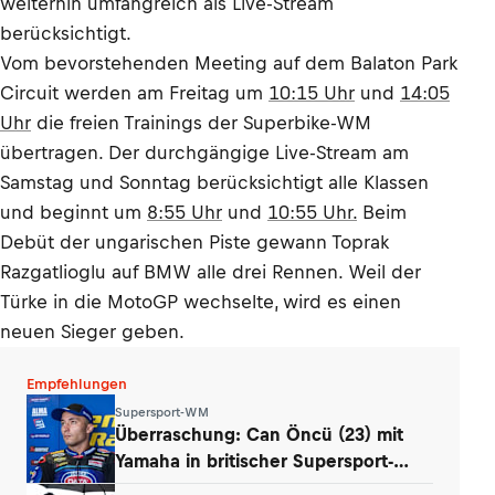
weiterhin umfangreich als Live-Stream
berücksichtigt.
Vom bevorstehenden Meeting auf dem Balaton Park
Circuit werden am Freitag um
10:15 Uhr
und
14:05
Uhr
die freien Trainings der Superbike-WM
übertragen. Der durchgängige Live-Stream am
Samstag und Sonntag berücksichtigt alle Klassen
und beginnt um
8:55 Uhr
und
10:55 Uhr.
Beim
Debüt der ungarischen Piste gewann Toprak
Razgatlioglu auf BMW alle drei Rennen. Weil der
Türke in die MotoGP wechselte, wird es einen
neuen Sieger geben.
Empfehlungen
Supersport-WM
Überraschung: Can Öncü (23) mit
Yamaha in britischer Supersport-
Serie