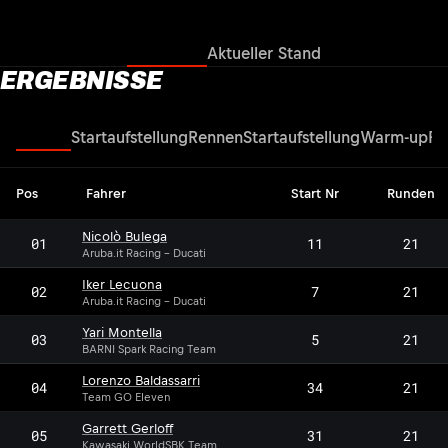
Ergebnisse
Aktueller Stand
ERGEBNISSE
Rennen
Startaufstellung
Rennen
Startaufstellung
Warm-up
Re
Pos
Fahrer
Start Nr
Runden
Nicolò Bulega
01
11
21
Aruba.it Racing - Ducati
Iker Lecuona
02
7
21
Aruba.it Racing - Ducati
Yari Montella
03
5
21
BARNI Spark Racing Team
Lorenzo Baldassarri
04
34
21
Team GO Eleven
Garrett Gerloff
05
31
21
Kawasaki WorldSBK Team