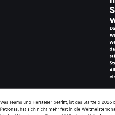
S
w
Da
WM
we
da
st
St
Al
ei
Was Teams und Hersteller betrifft, ist das Startfeld 202
Petronas
, hat sich nicht mehr fest in die Weltmeistersch