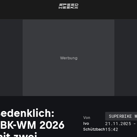
Werbung
edenklich:
SUPERBIKE 
Von
SBK-WM 2026
21.11.2025 -
Ivo
15:42
Schützbach
it zwei