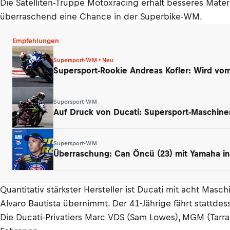
Die Satelliten-Truppe Motoxracing erhält besseres Mater
überraschend eine Chance in der Superbike-WM.
Empfehlungen
Supersport-WM • Neu
Supersport-Rookie Andreas Kofler: Wird vom 
Supersport-WM
Auf Druck von Ducati: Supersport-Maschin
Supersport-WM
Überraschung: Can Öncü (23) mit Yamaha in 
Quantitativ stärkster Hersteller ist Ducati mit acht Masc
Alvaro Bautista übernimmt. Der 41-Jährige fährt stattdes
Die Ducati-Privatiers Marc VDS (Sam Lowes), MGM (Tarra