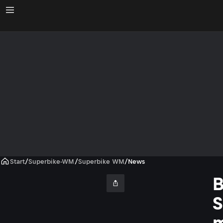
Start
/
Superbike-WM
/
Superbike WM
/
News
B
m