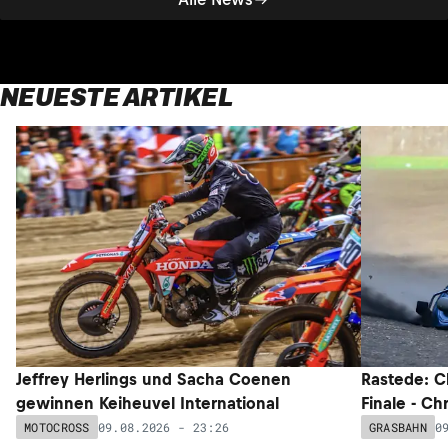
NEUESTE ARTIKEL
Jeffrey Herlings und Sacha Coenen
Rastede: C
gewinnen Keiheuvel International
Finale - Ch
09.08.2026 - 23:26
0
MOTOCROSS
GRASBAHN