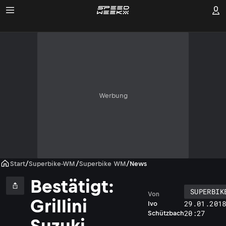
Werbung
Start
/
Superbike-WM
/
Superbike WM
/
News
Bestätigt:
SUPERBIK
Von
Grillini
29.01.201
Ivo
20:27
Schützbach
Suzuki