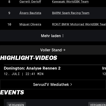
8
Garrett Gerloff
Kawasaki WorldSBK Team
9
Álvaro Bautista
BARNI Spark Racing Team
10
Miguel Oliveira
ROKiT BMW Motorrad WorldSBK Tea
Mehr laden
Voller Stand
HIGHLIGHT-VIDEOS
Donington: Analyse Rennen 2
I
12. JULI | 22:41 MIN
1
ServusTV Mediathek
EVENTS
VERGANGEN
VERGANGEN