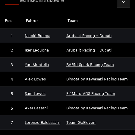
Fahrer
Teams
Konstrukteure
Pos
Fahrer
Team
1
Nicolò Bulega
Aruba.it Racing - Ducati
2
Iker Lecuona
Aruba.it Racing - Ducati
3
Yari Montella
BARNI Spark Racing Team
4
Alex Lowes
Bimota by Kawasaki Racing Team
5
Sam Lowes
Elf Marc VDS Racing Team
6
Axel Bassani
Bimota by Kawasaki Racing Team
7
Lorenzo Baldassarri
Team GoEleven