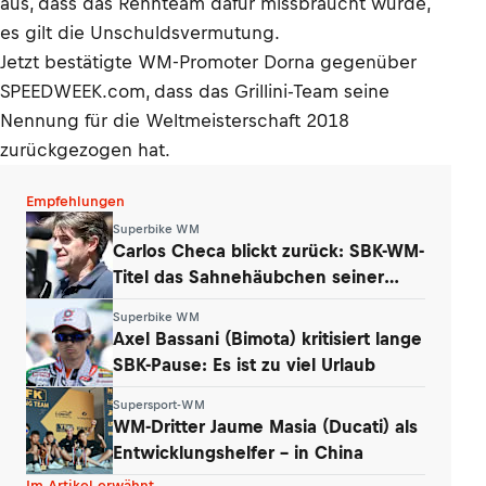
aus, dass das Rennteam dafür missbraucht wurde,
es gilt die Unschuldsvermutung.
Jetzt bestätigte WM-Promoter Dorna gegenüber
SPEEDWEEK.com, dass das Grillini-Team seine
Nennung für die Weltmeisterschaft 2018
zurückgezogen hat.
Empfehlungen
Superbike WM
Carlos Checa blickt zurück: SBK-WM-
Titel das Sahnehäubchen seiner
Karriere
Superbike WM
Axel Bassani (Bimota) kritisiert lange
SBK-Pause: Es ist zu viel Urlaub
Supersport-WM
WM-Dritter Jaume Masia (Ducati) als
Entwicklungshelfer – in China
Im Artikel erwähnt