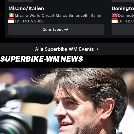
Misano/Italien
Doningto
Misano World Circuit Marco Simoncelli, Italien
Doningto
12.–14.06.2026
10.–12.
Zum Event
Alle Superbike WM Events
SUPERBIKE-WM NEWS