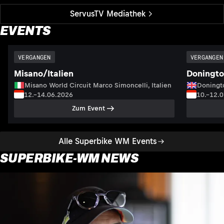
ServusTV Mediathek
EVENTS
VERGANGEN
VERGANGEN
Misano/Italien
Doningto
Misano World Circuit Marco Simoncelli, Italien
Doningto
12.–14.06.2026
10.–12.
Zum Event
Alle Superbike WM Events
SUPERBIKE-WM NEWS