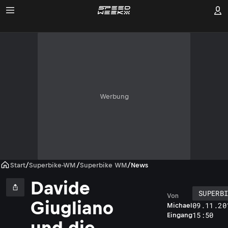
Werbung
Start
/
Superbike-WM
/
Superbike WM
/
News
Davide
SUPERB
Von
Giugliano
09.11.20
Michael
15:50
Eingang
und die