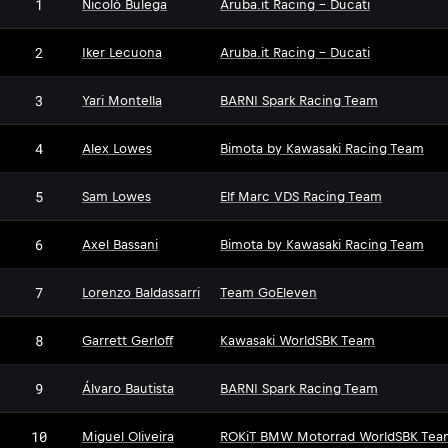
1
Nicolò Bulega
Aruba.it Racing - Ducati
2
Iker Lecuona
Aruba.it Racing - Ducati
3
Yari Montella
BARNI Spark Racing Team
4
Alex Lowes
Bimota by Kawasaki Racing Team
5
Sam Lowes
Elf Marc VDS Racing Team
6
Axel Bassani
Bimota by Kawasaki Racing Team
7
Lorenzo Baldassarri
Team GoEleven
8
Garrett Gerloff
Kawasaki WorldSBK Team
9
Álvaro Bautista
BARNI Spark Racing Team
10
Miguel Oliveira
ROKiT BMW Motorrad WorldSBK Tea