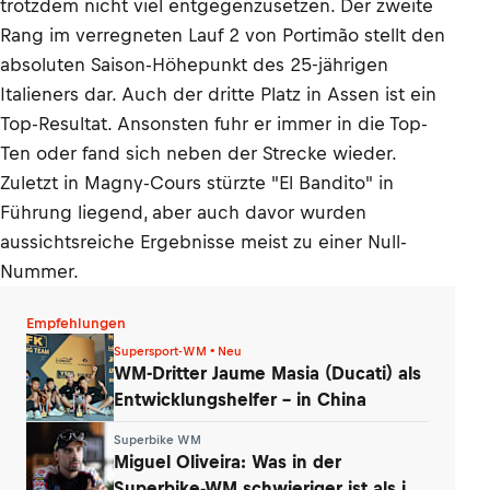
trotzdem nicht viel entgegenzusetzen. Der zweite
Rang im verregneten Lauf 2 von Portimão stellt den
absoluten Saison-Höhepunkt des 25-jährigen
Italieners dar. Auch der dritte Platz in Assen ist ein
Top-Resultat. Ansonsten fuhr er immer in die Top-
Ten oder fand sich neben der Strecke wieder.
Zuletzt in Magny-Cours stürzte "El Bandito" in
Führung liegend, aber auch davor wurden
aussichtsreiche Ergebnisse meist zu einer Null-
Nummer.
Empfehlungen
Supersport-WM • Neu
WM-Dritter Jaume Masia (Ducati) als
Entwicklungshelfer – in China
Superbike WM
Miguel Oliveira: Was in der
Superbike-WM schwieriger ist als in