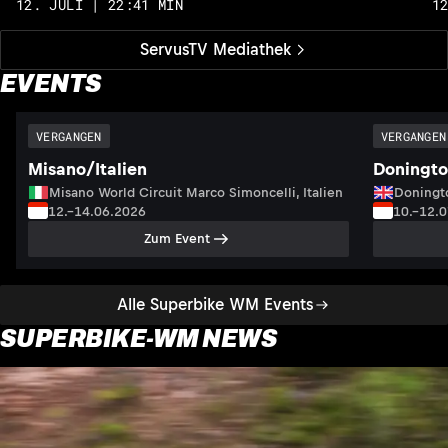
12. JULI | 22:41 MIN
1
ServusTV Mediathek
EVENTS
VERGANGEN
VERGANGEN
Misano/Italien
Doningto
Misano World Circuit Marco Simoncelli, Italien
Doningto
12.–14.06.2026
10.–12.
Zum Event
Alle Superbike WM Events
SUPERBIKE-WM NEWS