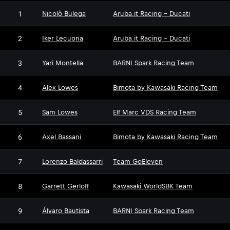
1
Nicolò Bulega
Aruba.it Racing - Ducati
2
Iker Lecuona
Aruba.it Racing - Ducati
3
Yari Montella
BARNI Spark Racing Team
4
Alex Lowes
Bimota by Kawasaki Racing Team
5
Sam Lowes
Elf Marc VDS Racing Team
6
Axel Bassani
Bimota by Kawasaki Racing Team
7
Lorenzo Baldassarri
Team GoEleven
8
Garrett Gerloff
Kawasaki WorldSBK Team
9
Álvaro Bautista
BARNI Spark Racing Team