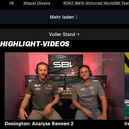
10
Miguel Oliveira
ROKiT BMW Motorrad WorldSBK Tea
Mehr laden
Voller Stand
HIGHLIGHT-VIDEOS
Donington: Analyse Rennen 2
I