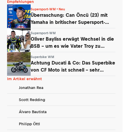
Empfehlungen
Supersport-WM • Neu
Überraschung: Can Öncü (23) mit
Yamaha in britischer Supersport-
Serie
Supersport-WM
Oliver Bayliss erwägt Wechsel in die
BSB – um es wie Vater Troy zu
machen?
Superbike WM
Achtung Ducati & Co: Das Superbike
von CF Moto ist schnell – sehr
schnell
Im Artikel erwähnt
Jonathan Rea
Scott Redding
Álvaro Bautista
Philipp Öttl