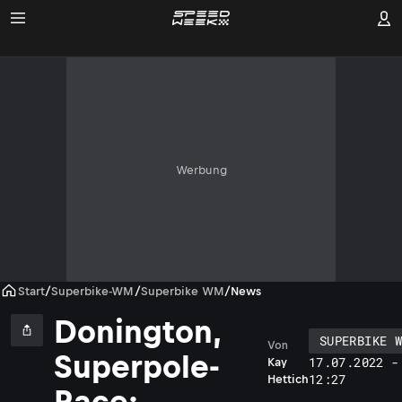
Werbung
Start
/
Superbike-WM
/
Superbike WM
/
News
Donington,
SUPERBIKE W
Von
Superpole-
17.07.2022 -
Kay
12:27
Hettich
Race: