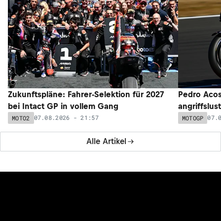
Zukunftspläne: Fahrer-Selektion für 2027
Pedro Acos
bei Intact GP in vollem Gang
angriffslus
07.08.2026 - 21:57
07.
MOTO2
MOTOGP
Alle Artikel