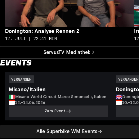
Donington: Analyse Rennen 2
I
12. JULI | 22:41 MIN
1
ServusTV Mediathek
EVENTS
VERGANGEN
VERGANGEN
Misano/Italien
Doningto
Misano World Circuit Marco Simoncelli, Italien
Doningto
12.–14.06.2026
10.–12.
Zum Event
Alle Superbike WM Events