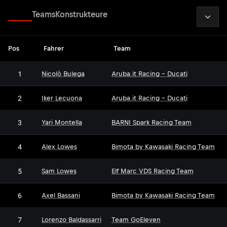
2026
Fahrer
Teams
Konstrukteure
Pos
Fahrer
Team
1
Nicolò Bulega
Aruba.it Racing - Ducati
2
Iker Lecuona
Aruba.it Racing - Ducati
3
Yari Montella
BARNI Spark Racing Team
4
Alex Lowes
Bimota by Kawasaki Racing Team
5
Sam Lowes
Elf Marc VDS Racing Team
6
Axel Bassani
Bimota by Kawasaki Racing Team
7
Lorenzo Baldassarri
Team GoEleven