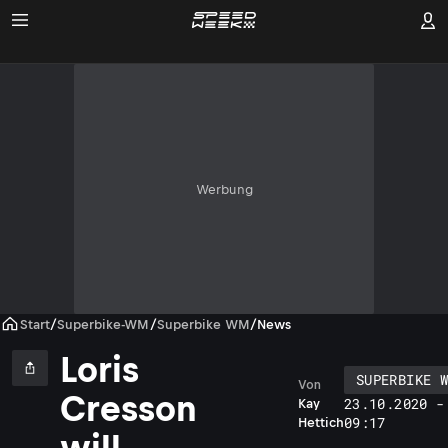
Werbung
Start
/
Superbike-WM
/
Superbike WM
/
News
Loris
SUPERBIKE W
Von
Cresson
23.10.2020 -
Kay
09:17
Hettich
will