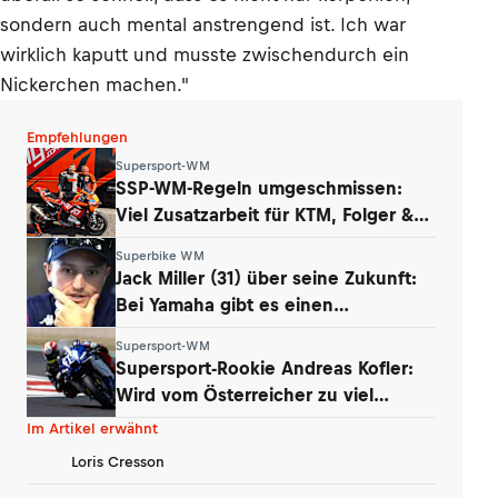
sondern auch mental anstrengend ist. Ich war
wirklich kaputt und musste zwischendurch ein
Nickerchen machen."
Empfehlungen
Supersport-WM
SSP-WM-Regeln umgeschmissen:
Viel Zusatzarbeit für KTM, Folger &
Grünwald
Superbike WM
Jack Miller (31) über seine Zukunft:
Bei Yamaha gibt es einen
Whistleblower
Supersport-WM
Supersport-Rookie Andreas Kofler:
Wird vom Österreicher zu viel
erwartet?
Im Artikel erwähnt
Loris Cresson