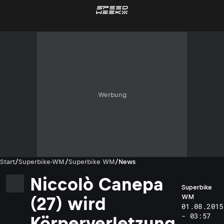
Werbung
Start
/
Superbike-WM
/
Superbike WM
/
News
Niccolò Canepa
Superbike
WM
(27) wird
01.08.2015
- 03:57
Körperverletzung