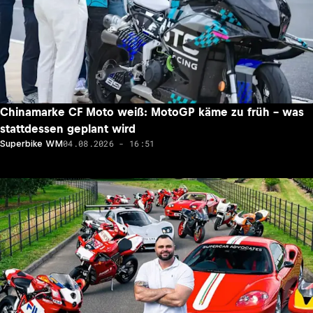
Chinamarke CF Moto weiß: MotoGP käme zu früh – was
stattdessen geplant wird
04.08.2026 - 16:51
Superbike WM