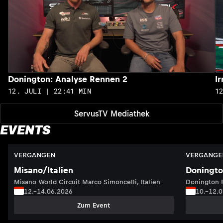
Donington: Analyse Rennen 2
I
12. JULI | 22:41 MIN
1
ServusTV Mediathek
EVENTS
VERGANGEN
VERGANGE
Misano/Italien
Doningto
Misano World Circuit Marco Simoncelli, Italien
Donington P
12.–14.06.2026
10.–12.
Zum Event