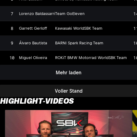
7
1
Lorenzo Baldassarri
Team GoEleven
8
1
Garrett Gerloff
Kawasaki WorldSBK Team
9
1
Álvaro Bautista
BARNI Spark Racing Team
10
1
Miguel Oliveira
ROKiT BMW Motorrad WorldSBK Team
Mehr laden
Voller Stand
HIGHLIGHT-VIDEOS