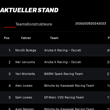
AKTUELLER STAND
2026
2025
2024
2023
Fahrer
Teams
Konstrukteure
Pos
Fahrer
Team
P
1
4
Nicolò Bulega
Aruba.it Racing - Ducati
2
3
Iker Lecuona
Aruba.it Racing - Ducati
3
2
Yari Montella
BARNI Spark Racing Team
4
1
Alex Lowes
Bimota by Kawasaki Racing Team
5
1
Sam Lowes
Elf Marc VDS Racing Team
6
1
Axel Bassani
Bimota by Kawasaki Racing Team