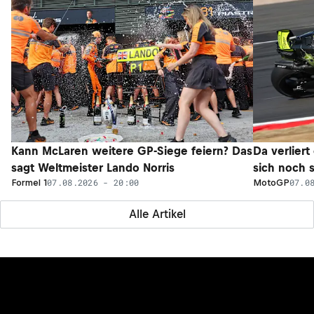
Kann McLaren weitere GP-Siege feiern? Das
Da verliert
sagt Weltmeister Lando Norris
sich noch 
07.08.2026 - 20:00
07.0
Formel 1
MotoGP
Alle Artikel