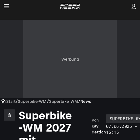
Werbung
Start
/
Superbike-WM
/
Superbike WM
/
News
Superbike
SUPERBIKE W
Von
-WM 2027
07.06.2026 -
Kay
15:15
Hettich
mit