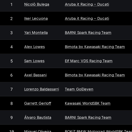
1
Nicolò Bulega
Aruba.it Racing - Ducati
2
Iker Lecuona
Aruba.it Racing - Ducati
3
Yari Montella
BARNI Spark Racing Team
4
Alex Lowes
Bimota by Kawasaki Racing Team
5
Sam Lowes
Elf Marc VDS Racing Team
6
Axel Bassani
Bimota by Kawasaki Racing Team
7
Lorenzo Baldassarri
Team GoEleven
8
Garrett Gerloff
Kawasaki WorldSBK Team
9
Álvaro Bautista
BARNI Spark Racing Team
10
Miguel Oliveira
ROKiT BMW Motorrad WorldSBK Tea