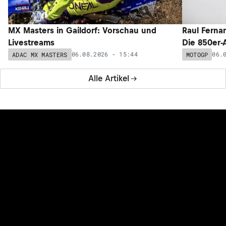
MX Masters in Gaildorf: Vorschau und
Raul Ferna
Livestreams
Die 850er-
06.08.2026 - 15:44
06.
ADAC MX MASTERS
MOTOGP
Alle Artikel