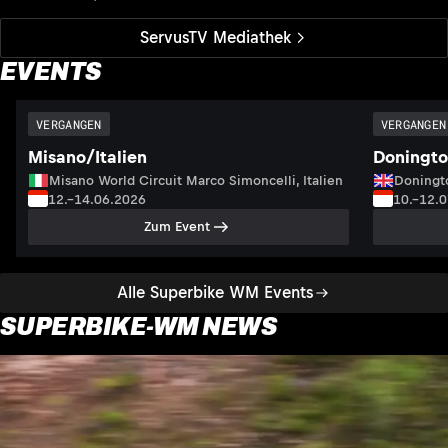
ServusTV Mediathek
EVENTS
VERGANGEN
VERGANGEN
Misano/Italien
Doningto
Misano World Circuit Marco Simoncelli, Italien
Doningto
12.–14.06.2026
10.–12.
Zum Event
Alle Superbike WM Events
SUPERBIKE-WM NEWS