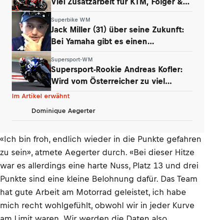
Viel Zusatzarbeit für KTM, Folger &
Grünwald
Superbike WM
Jack Miller (31) über seine Zukunft:
Bei Yamaha gibt es einen
Whistleblower
Supersport-WM
Supersport-Rookie Andreas Kofler:
Wird vom Österreicher zu viel
erwartet?
Im Artikel erwähnt
Dominique Aegerter
«Ich bin froh, endlich wieder in die Punkte gefahren
zu sein», atmete Aegerter durch. «Bei dieser Hitze
war es allerdings eine harte Nuss, Platz 13 und drei
Punkte sind eine kleine Belohnung dafür. Das Team
hat gute Arbeit am Motorrad geleistet, ich habe
mich recht wohlgefühlt, obwohl wir in jeder Kurve
am Limit waren. Wir werden die Daten also