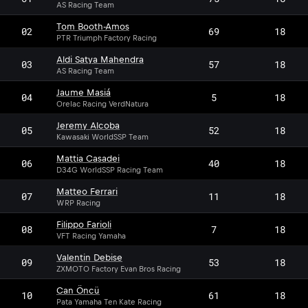
AS Racing Team
Tom Booth-Amos
02
69
18
PTR Triumph Factory Racing
Aldi Satya Mahendra
03
57
18
AS Racing Team
Jaume Masiá
04
5
18
Orelac Racing VerdNatura
Jeremy Alcoba
05
52
18
Kawasaki WorldSSP Team
Mattia Casadei
06
40
18
D34G WorldSSP Racing Team
Matteo Ferrari
07
11
18
WRP Racing
Filippo Farioli
08
7
18
VFT Racing Yamaha
Valentin Debise
09
53
18
ZXMOTO Factory Evan Bros Racing
Can Öncü
10
61
18
Pata Yamaha Ten Kate Racing