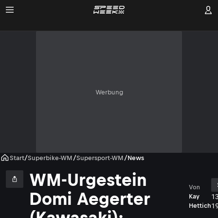
Werbung
Start
/
Superbike-WM
/
Supersport-WM
/
News
WM-Urgestein
Von
Domi Aegerter
1
Kay
1
Hettich
(Kawasaki):