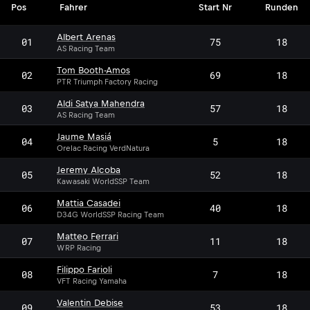
Pos
Fahrer
Start Nr
Runden
Albert Arenas
01
75
18
AS Racing Team
Tom Booth-Amos
02
69
18
PTR Triumph Factory Racing
Aldi Satya Mahendra
03
57
18
AS Racing Team
Jaume Masiá
04
5
18
Orelac Racing VerdNatura
Jeremy Alcoba
05
52
18
Kawasaki WorldSSP Team
Mattia Casadei
06
40
18
D34G WorldSSP Racing Team
Matteo Ferrari
07
11
18
WRP Racing
Filippo Farioli
08
7
18
VFT Racing Yamaha
Valentin Debise
09
53
18