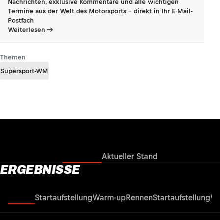
Nachrichten, exklusive Kommentare und alle wichtigen
Termine aus der Welt des Motorsports - direkt in Ihr E-Mail-
Postfach
Weiterlesen
Themen
Supersport-WM
Ergebnisse
Aktueller Stand
ERGEBNISSE
Rennen
Startaufstellung
Warm-up
Rennen
Startaufstellung
Wa