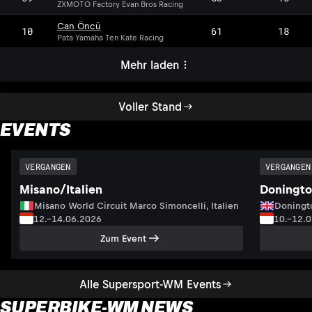
ZXMOTO Factory Evan Bros Racing
Can Öncü
10
61
18
Pata Yamaha Ten Kate Racing
Mehr laden
Voller Stand
EVENTS
VERGANGEN
VERGANGEN
Misano/Italien
Doningto
Misano World Circuit Marco Simoncelli, Italien
Doningto
12.–14.06.2026
10.–12.
Zum Event
Alle Supersport-WM Events
SUPERBIKE-WM NEWS