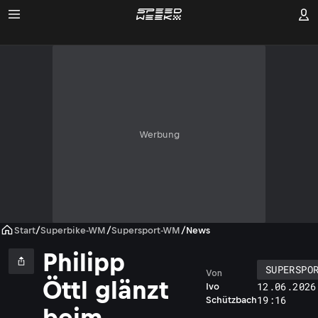
Werbung
Start
/
Superbike-WM
/
Supersport-WM
/
News
Philipp
SUPERSPO
Von
Öttl glänzt
12.06.2026
Ivo
19:16
Schützbach
beim