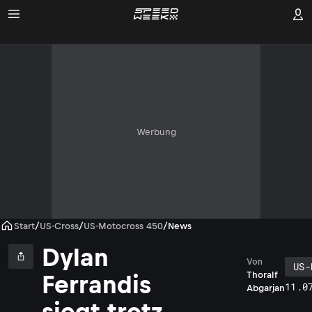
Werbung
Start
/
US-Cross
/
US-Motocross 450
/
News
Dylan
Von
US-
Thoralf
Ferrandis
11.0
Abgarjan
siegt trotz