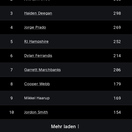
JL
3
298
Haiden Deegan
4
269
Jorge Prado
5
252
RJ Hampshire
6
214
Dylan Ferrandis
7
206
Garrett Marchbanks
8
179
Cooper Webb
MH
9
169
Mikkel Haarup
10
154
Jordon Smith
Mehr laden