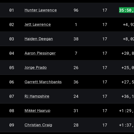
01
96
17
35:50
Hunter Lawrence
JL
02
1
17
+4,9
Jett Lawrence
03
38
17
+8,0
Haiden Deegan
04
7
17
+20,
Aaron Plessinger
05
26
17
+25,
Jorge Prado
06
36
17
+27,
Garrett Marchbanks
07
24
17
+36,
RJ Hampshire
MH
08
31
17
+1:29
Mikkel Haarup
09
28
17
+1:37
Christian Craig