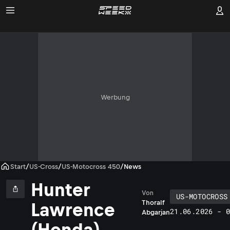
Werbung
Start
/
US-Cross
/
US-Motocross 450
/
News
Hunter
Von
US-MOTOCROSS
Thoralf
Lawrence
21.06.2026 - 
Abgarjan
(Honda)