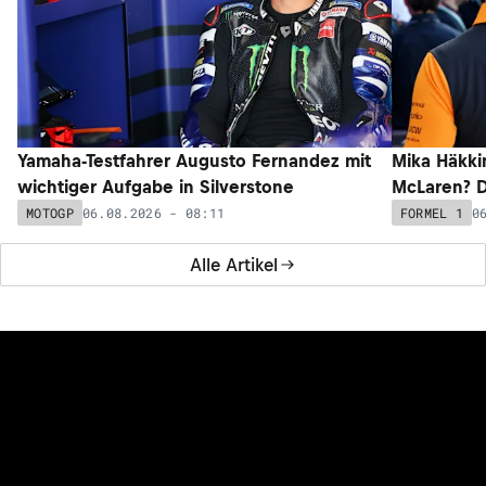
Yamaha-Testfahrer Augusto Fernandez mit
Mika Häkki
wichtiger Aufgabe in Silverstone
McLaren? D
06.08.2026 - 08:11
0
MOTOGP
FORMEL 1
Alle Artikel