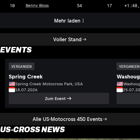
10
54
17
+1:48
Benny Bloss
Mehr laden
Voller Stand
EVENTS
VERGANGEN
VERGANGEN
Spring Creek
Washoug
Spring Creek Motocross Park, USA
Washoug
18.07.2026
25.07.2
Zum Event
Alle US-Motocross 450 Events
US-CROSS NEWS