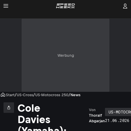
Werbung
Start
/
US-Cross
/
US-Motocross 250
/
News
Cole
Von
US-MOTOCR
Thoralf
Davies
21.06.2026
Abgarjan
(Yamaha):