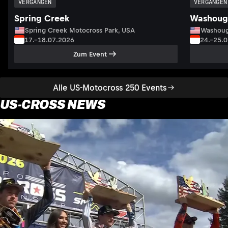
VERGANGEN
VERGANGEN
Spring Creek
Washoug
Spring Creek Motocross Park, USA
Washoug
17.–18.07.2026
24.–25.
Zum Event
Alle US-Motocross 250 Events
US-CROSS NEWS