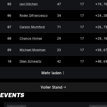
05
47
17
+19,7
Levi Kitchen
06
34
17
+24,2
Ryder DiFrancesco
07
71
17
+26,7
Carson Mumford
08
29
17
+28,7
Chance Hymas
09
23
17
+38,6
Michael Mosiman
10
42
17
+40,6
Dilan Schwartz
Mehr laden
Voller Stand
EVENTS