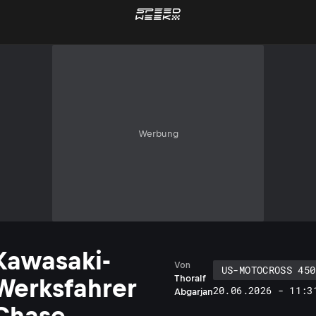
Werbung
Kawasaki-
Von
US-MOTOCROSS 450
Thoralf
Werksfahrer
20.06.2026 - 11:3
Abgarjan
Chase