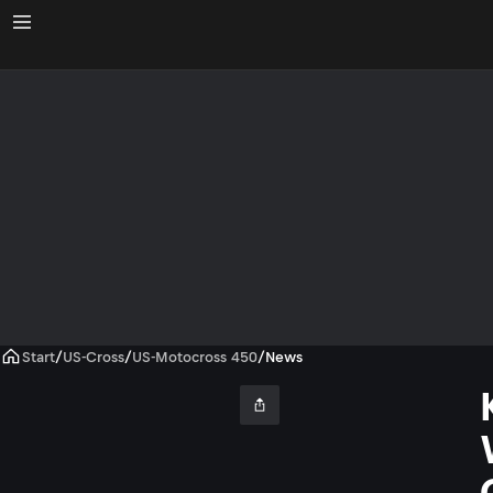
Start
/
US-Cross
/
US-Motocross 450
/
News