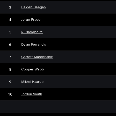
3
Haiden Deegan
4
Jorge Prado
5
RJ Hampshire
6
Dylan Ferrandis
7
Garrett Marchbanks
8
Cooper Webb
MH
9
Mikkel Haarup
10
Jordon Smith