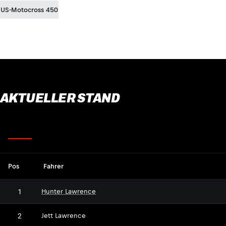
US-Motocross 450
AKTUELLER STAND
Fahrer
Pos
Fahrer
1
Hunter Lawrence
JL
2
Jett Lawrence