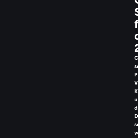
C
s
P
V
K
u
d
D
s
v