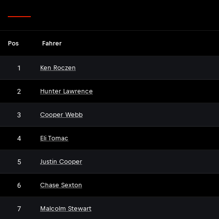
Fahrer
Pos
Fahrer
1
Ken Roczen
2
Hunter Lawrence
3
Cooper Webb
4
Eli Tomac
5
Justin Cooper
6
Chase Sexton
7
Malcolm Stewart