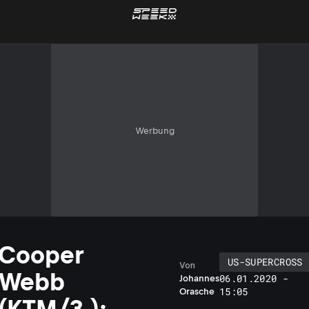
Werbung
Cooper
US-SUPERCROSS
Von
Webb
06.01.2020 -
Johannes
15:05
Orasche
(KTM/3.):