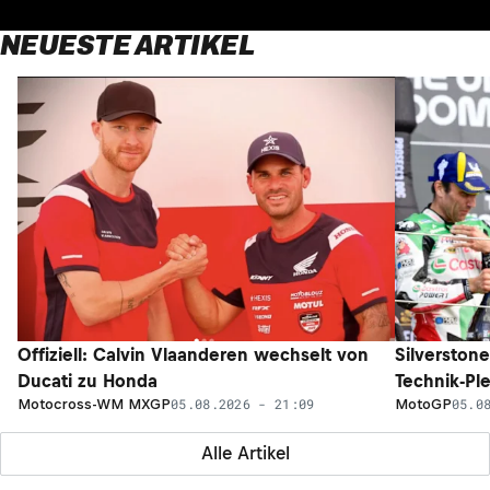
NEUESTE ARTIKEL
Offiziell: Calvin Vlaanderen wechselt von
Silverston
Ducati zu Honda
Technik-Pl
05.08.2026 - 21:09
05.0
Motocross-WM MXGP
MotoGP
Alle Artikel