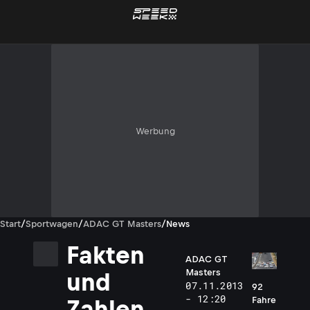
Werbung
Start
/
Sportwagen
/
ADAC GT Masters
/
News
Fakten
ADAC GT
Masters
und
07.11.2013
92
- 12:20
Fahre
Zahlen