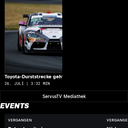
2
Toyota-Durststrecke geht zu Ende
26. JULI | 3:32 MIN
ServusTV Mediathek
EVENTS
VERGANGEN
VERGANGE