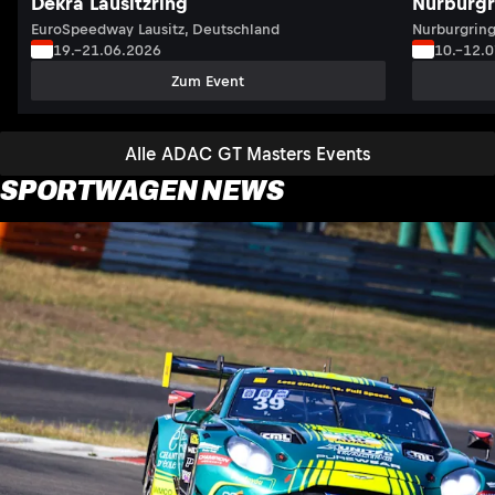
Dekra Lausitzring
Nürburgr
EuroSpeedway Lausitz, Deutschland
Nurburgring
19.–21.06.2026
10.–12.
Zum Event
Alle ADAC GT Masters Events
SPORTWAGEN NEWS