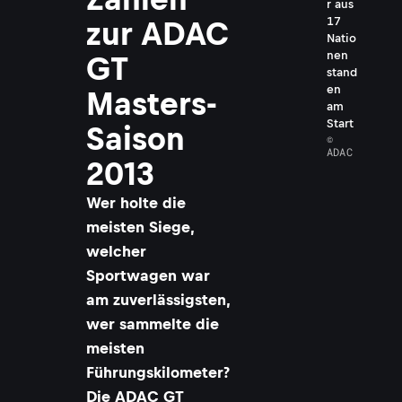
r aus
17
zur ADAC
Natio
nen
GT
stand
en
Masters-
am
Start
Saison
©
ADAC
2013
Wer holte die
meisten Siege,
welcher
Sportwagen war
am zuverlässigsten,
wer sammelte die
meisten
Führungskilometer?
Die ADAC GT