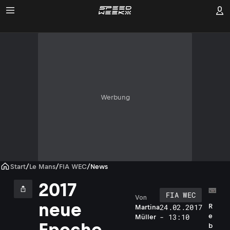
Werbung
Start
/
Le Mans
/
FIA WEC
/
News
2017
FIA WEC
Von
neue
R
24.02.2017
Martina
e
- 13:10
Müller
Epoche
b