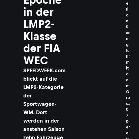
el
in der
li
o
LMP2-
n
R
Klasse
ac
in
g
der FIA
fu
hr
WEC
m
it
SPEEDWEEK.com
d
blickt auf die
e
m
LMP2-Kategorie
O
der
re
Sportwagen-
ca
0
WM. Dort
7
werden in der
b
er
anstehen Saison
ei
zehn Fahrzeuge
ts