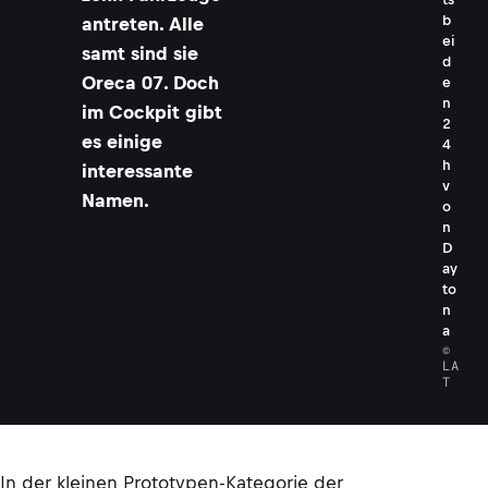
b
antreten. Alle
ei
samt sind sie
d
Oreca 07. Doch
e
n
im Cockpit gibt
2
es einige
4
h
interessante
v
Namen.
o
n
D
ay
to
n
a
©
LA
T
In der kleinen Prototypen-Kategorie der