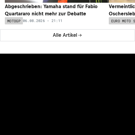
Abgeschrieben: Yamaha stand für Fabio
Vermeintli
Quartararo nicht mehr zur Debatte
Oschersleb
06.08.2026 - 21:11
MOTOGP
EURO MOTO 
Alle Artikel