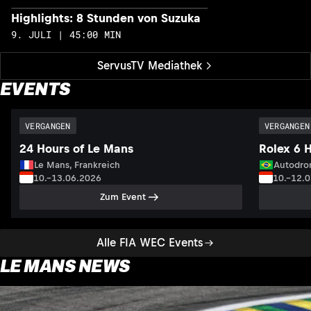
Highlights: 8 Stunden von Suzuka
H
9. JULI | 45:00 MIN
1
ServusTV Mediathek
EVENTS
VERGANGEN
VERGANGEN
24 Hours of Le Mans
Rolex 6 
Le Mans, Frankreich
Autodrom
10.–13.06.2026
10.–12.
Zum Event
Alle FIA WEC Events
LE MANS NEWS